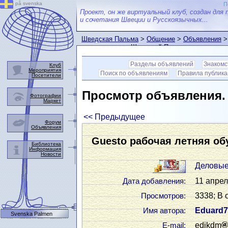
på svenska
П
Проект, он же виртуальный клуб, создан для 
и сочетания Швеции и Русскоязычных...
Шведская Пальма
>
Общение
>
Объявления
>
пользователем Шведской Пальмы
Разделы объявлений
Знакомс
Клуб
Мероприятия
Поиск по объявлениям
Правила публик
Посетители
Просмотр объявления
Фотографии
Маркет
<< Предыдущее
Форум
Объявления
Guesto рабочая летняя об
Библиотека
Информация
Новости
Деловые
11 апрел
Дата добавления:
3338; В 
Просмотров:
Eduard7
Имя автора:
Svenska Palmen
edikdm
Е-mail: