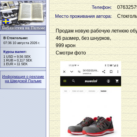
0763257
Телефон:
Стокгол
Место проживания автора:
Продам новую рабочую летнюю обу
46 размер, без шнурков,
В Стокгольме:
07:36 10 августа 2026 г.
999 крон
Курсы валют
:
Смотри фото
1 USD = 9,56 SEK
1 RUB = 0,117 SEK
1 EUR = 11 SEK
Информация о рекламе
на Шведской Пальме