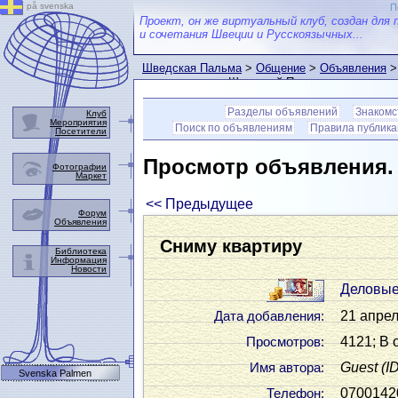
på svenska
П
Проект, он же виртуальный клуб, создан для 
и сочетания Швеции и Русскоязычных...
Шведская Пальма
>
Общение
>
Объявления
>
пользователем Шведской Пальмы
Разделы объявлений
Знакомс
Клуб
Мероприятия
Поиск по объявлениям
Правила публик
Посетители
Просмотр объявления
Фотографии
Маркет
<< Предыдущее
Форум
Объявления
Сниму квартиру
Библиотека
Информация
Новости
Деловые
21 апрел
Дата добавления:
4121; В 
Просмотров:
Guest
(I
Имя автора:
Svenska Palmen
0700142
Телефон: