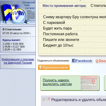
Стокгол
Место проживания автора:
Сниму квартиру Бру солентуна як
С парковкой
Будет жить пара
В Стокгольме:
07:43 10 августа 2026 г.
Постоянная работа
Пишите или звоните
Курсы валют
:
1 USD = 9,56 SEK
Бюджет до 10тыс
1 RUB = 0,117 SEK
1 EUR = 11 SEK
Информация о рекламе
Facebook
Goo
Поделиться объявлением:
на Шведской Пальме
Одноклассники
Поднять наверх,
выделить цветом
Редактировать и удалять объя