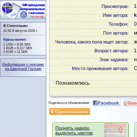
1
Просмотров:
k
Имя автора:
0
Телефон:
В Стокгольме:
11:52 8 августа 2026 г.
м
Пол автора:
Курсы валют
:
ж
Человека, какого пола ищет автор:
1 USD = 9,56 SEK
1 RUB = 0,117 SEK
1
Возраст автора:
1 EUR = 11 SEK
н
Знак задиака:
Информация о рекламе
С
Место проживания автора:
на Шведской Пальме
Познакомлюсь.
Facebook
Goo
Поделиться объявлением:
Одноклассники
Поднять наверх,
выделить цветом