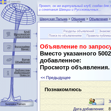
på svenska
П
Проект, он же виртуальный клуб, создан для 
и сочетания Швеции и Русскоязычных...
Шведская Пальма
>
Общение
>
Объявления
>
пользователем Шведской Пальмы
Разделы объявлений
Знакомс
Клуб
Мероприятия
Поиск по объявлениям
Правила публик
Посетители
Объявление по запросу
Фотографии
Маркет
Вместо указанного 500
добавленное:
Форум
Объявления
Просмотр объявления
Библиотека
Информация
Новости
<< Предыдущее
Познакомлюсь
З
Svenska Palmen
8
Дата добавления: