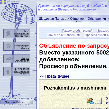
på svenska
Проект, он же виртуальный клуб, создан для 
и сочетания Швеции и Русскоязычных...
Шведская Пальма
>
Общение
>
Объявления
>
пользователем Шведской Пальмы
Разделы объявлений
Знакомс
Клуб
Мероприятия
Поиск по объявлениям
Правила публик
Посетители
Объявление по запросу
Фотографии
Маркет
Вместо указанного 500
добавленное:
Форум
Объявления
Просмотр объявления
Библиотека
Информация
Новости
<< Предыдущее
Poznakomlus s mushinami
З
Svenska Palmen
о