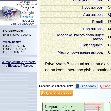
8
Дата добавления:
5
Просмотров:
Q
Имя автора:
R
Е-mail:
м
Пол автора:
В Стокгольме:
10:35 8 августа 2026 г.
Человека, какого пола ищет
м
автор:
Курсы валют
:
н
Знак задиака:
1 USD = 9,56 SEK
1 RUB = 0,117 SEK
С
1 EUR = 11 SEK
Место проживания автора:
Информация о рекламе
Privet vsem Biseksual mushina aktiv
на Шведской Пальме
odiha komu interesno pishite ostalnoe
Facebook
Goo
Поделиться объявлением:
Одноклассники
Поднять наверх,
выделить цветом