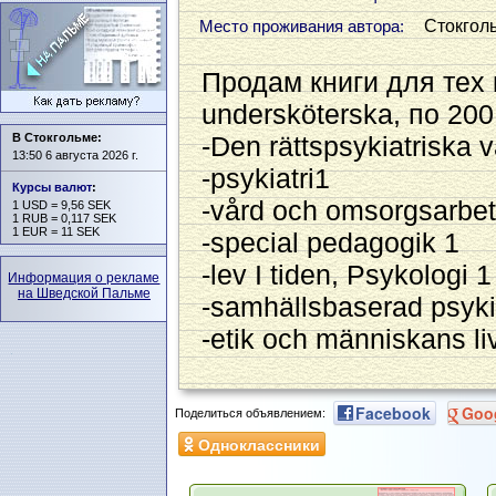
Стокгол
Место проживания автора:
Продам книги для тeх 
undersköterska, по 200
В Стокгольме:
-Den rättspsykiatriska 
13:50 6 августа 2026 г.
-psykiatri1
Курсы валют
:
-vård och omsorgsarbet
1 USD = 9,56 SEK
1 RUB = 0,117 SEK
1 EUR = 11 SEK
-special pedagogik 1
-lev I tiden, Psykologi 1
Информация о рекламе
на Шведской Пальме
-samhällsbaserad psyki
-etik och människans liv
Facebook
Goo
Поделиться объявлением:
Одноклассники