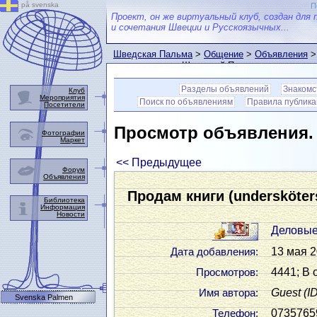
på svenska
П
Проект, он же виртуальный клуб, создан для 
и сочетания Швеции и Русскоязычных...
Шведская Пальма
>
Общение
>
Объявления
>
пользователем Шведской Пальмы
Разделы объявлений
Знакомс
Клуб
Мероприятия
Поиск по объявлениям
Правила публик
Посетители
Просмотр объявления
Фотографии
Маркет
<< Предыдущее
Форум
Объявления
Продам книги (undersköter
Библиотека
Информация
Новости
Деловые
13 мая 2
Дата добавления:
4441; В 
Просмотров:
Guest
(I
Имя автора:
Svenska Palmen
0735765
Телефон: