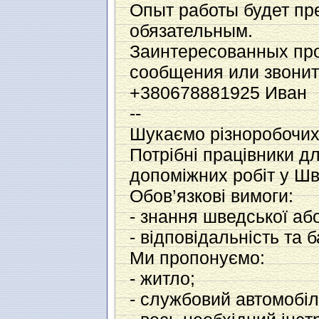
Опыт работы будет пр
обязательным.
Заинтересованных про
сообщения или звони
+380678881925 Иван
--
Шукаємо різноробочих
Потрібні працівники дл
допоміжних робіт у Шв
Обов’язкові вимоги:
- знання шведської або
- відповідальність та
Ми пропонуємо:
- житло;
- службовий автомобіл