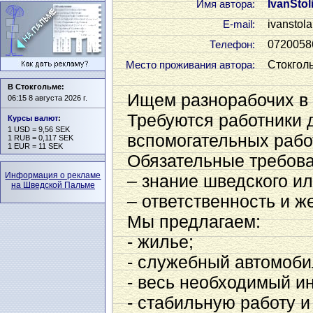
IvanStol
Имя автора:
ivanstol
Е-mail:
0720058
Телефон:
Стокгол
Место проживания автора:
В Стокгольме:
Ищем разнорабочих в 
06:15 8 августа 2026 г.
Требуются работники 
Курсы валют
:
1 USD = 9,56 SEK
вспомогательных рабо
1 RUB = 0,117 SEK
1 EUR = 11 SEK
Обязательные требова
Информация о рекламе
– знание шведского ил
на Шведской Пальме
– ответственность и ж
Мы предлагаем:
- жилье;
- служебный автомоби
- весь необходимый и
- стабильную работу 