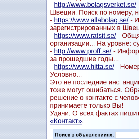
-
http://www.bolagsverket.se/
Швеции. Поиск по номеру, н
-
https://www.allabolag.se/
- 
зарегистрированных в Швец
-
https://www.ratsit.se/
- Общя
организации... На уровне: с
-
http://www.proff.se/
- Инфор
за прошедшие годы...
-
https://www.hitta.se/
- Номер
Условно...
Это не последние инстанции
тоже могут ошибаться. Обр
решение о контакте с чел
принимаете только Вы!
Удачи. О всех фактах пиши
«Контакт»
.
Поиск в объявленииях: