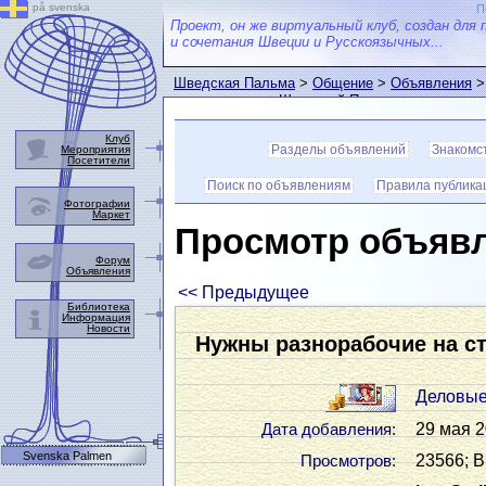
på svenska
П
Проект, он же виртуальный клуб, создан для 
и сочетания Швеции и Русскоязычных...
Шведская Пальма
>
Общение
>
Объявления
>
пользователем Шведской Пальмы
Клуб
Разделы объявлений
Знакомс
Мероприятия
Посетители
Поиск по объявлениям
Правила публика
Фотографии
Маркет
Просмотр объяв
Форум
Объявления
<< Предыдущее
Библиотека
Информация
Новости
Нужны разнорабочие на с
Деловые
29 мая 2
Дата добавления:
Svenska Palmen
23566; В
Просмотров: