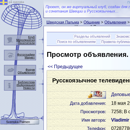
på svenska
П
Проект, он же виртуальный клуб, создан для 
и сочетания Швеции и Русскоязычных...
Шведская Пальма
>
Общение
>
Объявления
>
пользователем Шведской Пальмы
Разделы объявлений
Знакомс
Клуб
Мероприятия
Поиск по объявлениям
Правила публик
Посетители
Просмотр объявления
Фотографии
Маркет
<< Предыдущее
Форум
Объявления
Русскоязычное телевиден
Библиотека
Информация
Новости
Деловые
18 мая 2
Дата добавления:
7258; В 
Просмотров:
Vladimir
Имя автора:
Svenska Palmen
0728778
Телефон: