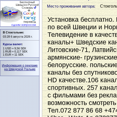
Стокгол
Место проживания автора:
Установка бесплатно.
по всей Швеции и Норв
В Стокгольме:
Телевидение в качест
03:28 6 августа 2026 г.
каналы+ Шведские ка
Курсы валют
:
Литовские-71, Латвийс
1 USD = 9,56 SEK
1 RUB = 0,117 SEK
1 EUR = 11 SEK
армянские- грузински
белорусские. польские
Информация о рекламе
на Шведской Пальме
каналы без спутниково
HD качестве.106 канал
спортивных. 257 канал
с фильмами без рекла
возможность смотреть
Тел.072 877 86 68 +4