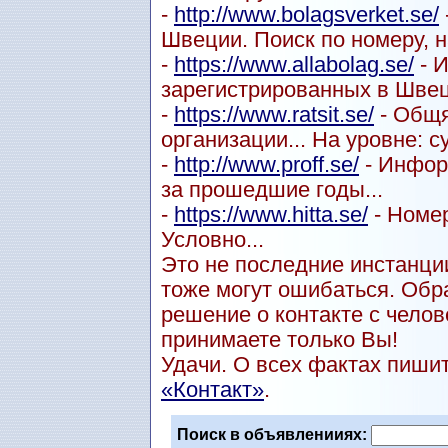
-
http://www.bolagsverket.se/
Швеции. Поиск по номеру, н
-
https://www.allabolag.se/
- 
зарегистрированных в Швец
-
https://www.ratsit.se/
- Общя
организации... На уровне: с
-
http://www.proff.se/
- Инфор
за прошедшие годы...
-
https://www.hitta.se/
- Номер
Условно...
Это не последние инстанции
тоже могут ошибаться. Обр
решение о контакте с чел
принимаете только Вы!
Удачи. О всех фактах пиши
«Контакт»
.
Поиск в объявленииях: