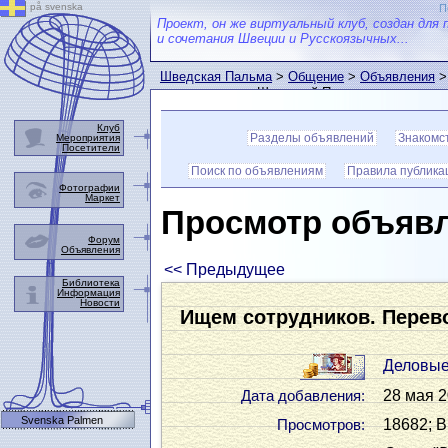
på svenska
П
Проект, он же виртуальный клуб, создан для 
и сочетания Швеции и Русскоязычных...
Шведская Пальма
>
Общение
>
Объявления
>
пользователем Шведской Пальмы
Клуб
Разделы объявлений
Знакомс
Мероприятия
Посетители
Поиск по объявлениям
Правила публика
Фотографии
Маркет
Просмотр объяв
Форум
Объявления
<< Предыдущее
Библиотека
Информация
Новости
Ищем сотрудников. Перев
Деловые
28 мая 2
Дата добавления:
Svenska Palmen
18682; В
Просмотров: