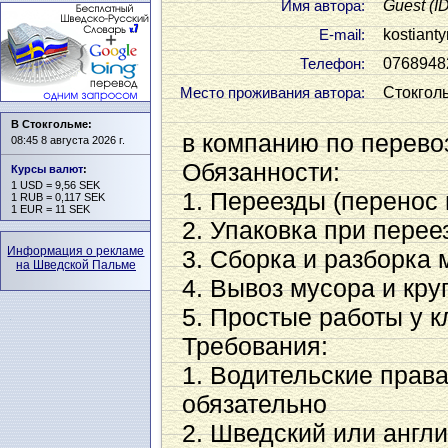
Guest
(I
Имя автора:
kostianty
Е-mail:
0768948
Телефон:
Стокгол
Место проживания автора:
В Стокгольме:
в компанию по перевоз
08:45 8 августа 2026 г.
Обязанности:
Курсы валют
:
1 USD = 9,56 SEK
1. Переезды (перенос
1 RUB = 0,117 SEK
1 EUR = 11 SEK
2. Упаковка при перее
Информация о рекламе
3. Сборка и разборка
на Шведской Пальме
4. Вывоз мусора и кр
5. Простые работы у к
Требования:
1. Водительские прав
обязательно
2. Шведский или англ