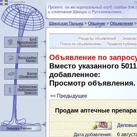
på svenska
П
Проект, он же виртуальный клуб, создан для 
и сочетания Швеции и Русскоязычных...
Шведская Пальма
>
Общение
>
Объявления
>
пользователем Шведской Пальмы
Разделы объявлений
Знакомс
Клуб
Мероприятия
Поиск по объявлениям
Правила публик
Посетители
Объявление по запросу
Фотографии
Маркет
Вместо указанного 501
добавленное:
Форум
Объявления
Просмотр объявления
Библиотека
Информация
Новости
<< Предыдущее
Продам аптечные препар
Деловые
Svenska Palmen
6 август
Дата добавления: