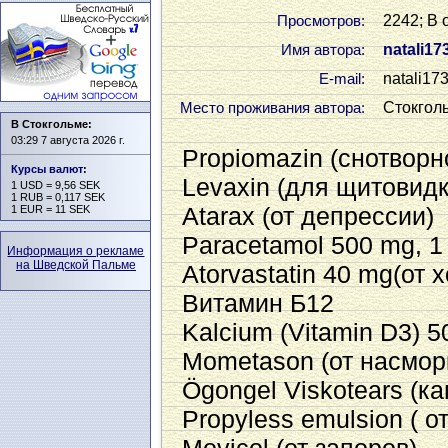
2242; В 
Просмотров:
natali17
Имя автора:
natali17
Е-mail:
Стокгол
Место проживания автора:
В Стокгольме:
03:29 7 августа 2026 г.
Propiomazin (снотворн
Курсы валют
:
Levaxin (для щитовидк
1 USD = 9,56 SEK
1 RUB = 0,117 SEK
Atarax (от депрессии)
1 EUR = 11 SEK
Paracetamol 500 mg, 1
Информация о рекламе
на Шведской Пальме
Atorvastatin 40 mg(от 
Витамин Б12
Kalcium (Vitamin D3) 
Mometason (от насмор
Ögongel Viskotears (ка
Propyless emulsion ( о