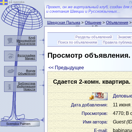
på svenska
П
Проект, он же виртуальный клуб, создан для 
и сочетания Швеции и Русскоязычных...
Шведская Пальма
>
Общение
>
Объявления
>
пользователем Шведской Пальмы
Разделы объявлений
Знакомс
Клуб
Мероприятия
Поиск по объявлениям
Правила публик
Посетители
Просмотр объявления
Фотографии
Маркет
<< Предыдущее
Форум
Объявления
Сдается 2-комн. квартира. 
Библиотека
Информация
Новости
Деловые
11 июня 
Дата добавления:
4770; В 
Просмотров:
Guest
(I
Имя автора:
Svenska Palmen
babinar
Е-mail: