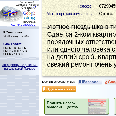
0729045
Телефон:
Стокгол
Место проживания автора:
Уютное гнездышко в т
В Стокгольме:
Сдается 2-ком квартира
06:28 7 августа 2026 г.
порядочных ответств
Курсы валют
:
или одного человека 
1 USD = 9,56 SEK
1 RUB = 0,117 SEK
1 EUR = 11 SEK
на долгий срок). Квар
свежий ремонт очень 
Информация о рекламе
на Шведской Пальме
Facebook
Goo
Поделиться объявлением:
Одноклассники
Поднять наверх,
выделить цветом