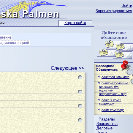
Войти
Зарегистрироваться
ьмы
Карта сайта
вление
с администрацией
Последние
Следующее >>
Объявления:
сдается комната
дипломированный
психолог для
взрослых,
подростков и пар
сдаю 3-комн.
квартиру
сдам комнату
Разделы
Знакомства
Деловые
Поиск