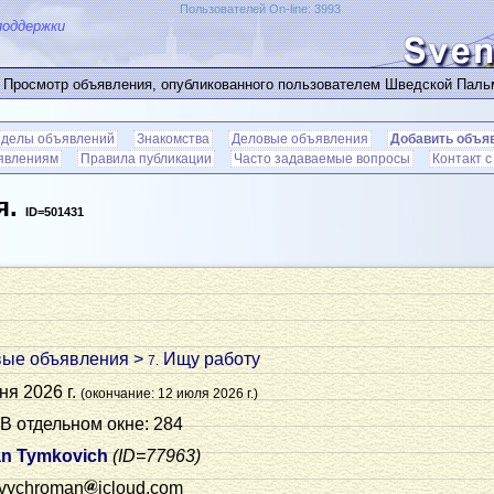
Пользователей On-line: 3993
поддержки
 Просмотр объявления, опубликованного пользователем Шведской Пал
зделы объявлений
Знакомства
Деловые объявления
Добавить объя
ъявлениям
Правила публикации
Часто задаваемые вопросы
Контакт 
я.
ID=501431
вые объявления
>
Ищу работу
7.
ня 2026 г.
(окончание: 12 июля 2026 г.)
 В отдельном окне: 284
n Tymkovich
(ID=77963)
vychroman
icloud.com