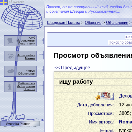
på svenska
Проект, он же виртуальный клуб, создан для 
и сочетания Швеции и Русскоязычных...
Шведская Пальма
>
Общение
>
Объявления
>
Ра
Клуб
Мероприятия
Поиск по об
Посетители
Просмотр объявлени
Фотографии
Маркет
<< Предыдущее
Форум
Объявления
ищу работу
Библиотека
Информация
Новости
Дело
12 ию
Дата добавления:
3805;
Просмотров:
Roma
Имя автора:
Svenska Palmen
tymko
Е-mail: