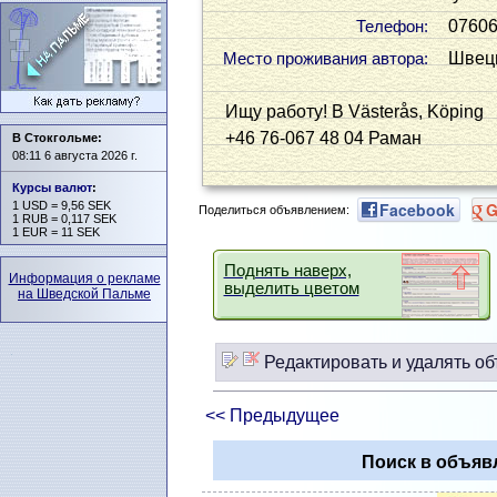
0760
Телефон:
Швеци
Место проживания автора:
Ищу работу! В Västerås, Köping
+46 76-067 48 04 Раман
В Стокгольме:
08:11 6 августа 2026 г.
Курсы валют
:
1 USD = 9,56 SEK
Facebook
G
Поделиться объявлением:
1 RUB = 0,117 SEK
1 EUR = 11 SEK
Поднять наверх,
Информация о рекламе
выделить цветом
на Шведской Пальме
Редактировать и удалять об
<< Предыдущее
Поиск в объяв