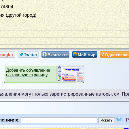
674804
я (другой город)
oogle+
Twitter
Вконтакте
Мой мир
Однокласс
Добавить объявление
на главную страницу
ъявления могут только зарегистрированные авторы.
см. Пр
ленииях:
Р