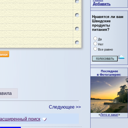
Добавить
Нравятся ли вам
Шведские
продукты
питания?
Да
Нет
Все равно
ники
Последнее
в Фотогалерее:
авила
Следующее >>
«
Лето и закат
»
асширенный поиск