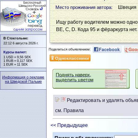
Швеция (
Место проживания автора:
Ищу работу водителем можно однор
ВЕ, С, D. Кода 95 и фёраркурта нет
В Стокгольме:
22:12 6 августа 2026 г.
Facebook
Goo
Поделиться объявлением:
Курсы валют
:
Одноклассники
1 USD = 9,56 SEK
1 RUB = 0,117 SEK
1 EUR = 11 SEK
Поднять наверх,
Информация о рекламе
выделить цветом
на Шведской Пальме
Редактировать и удалять объя
см. Правила
<< Предыдущее