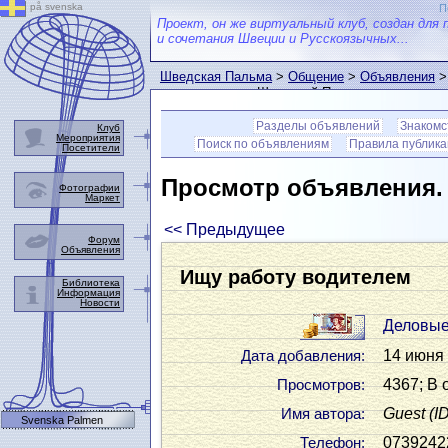
på svenska
П
Проект, он же виртуальный клуб, создан для 
и сочетания Швеции и Русскоязычных...
Шведская Пальма
>
Общение
>
Объявления
>
пользователем Шведской Пальмы
Разделы объявлений
Знакомс
Клуб
Мероприятия
Поиск по объявлениям
Правила публик
Посетители
Просмотр объявления
Фотографии
Маркет
<< Предыдущее
Форум
Объявления
Ищу работу водителем
Библиотека
Информация
Новости
Деловые
14 июня 
Дата добавления:
4367; В 
Просмотров:
Guest
(I
Имя автора:
Svenska Palmen
0739242
Телефон: