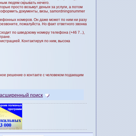
ным людям скрывать нечего.
орые просто возьмут деньги за услуги, а потом
ла оформить документы, визы, samordningsnummer
лефонных номеров. Он даже может по ним ни разу
резвоните, пожалуйста. Но факт ответного звонка
сходит по шведскому номеру телефона (+46 7...),
тране.
нистрацией. Контактируя по ним, высока
льное решение о контакте с человеком подающим
асширенный поиск