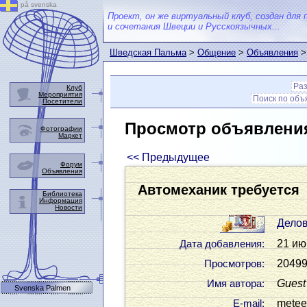
på svenska
Проект, он же виртуальный клуб, создан для 
и сочетания Швеции и Русскоязычных...
Шведская Пальма
>
Общение
>
Объявления
>
Ра
Клуб
Мероприятия
Поиск по об
Посетители
Просмотр объявлени
Фотографии
Маркет
<< Предыдущее
Форум
Объявления
Автомеханик требуется
Библиотека
Информация
Новости
Дело
21 ию
Дата добавления:
20499
Просмотров:
Guest
Имя автора:
Svenska Palmen
meteev
Е-mail: