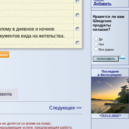
Добавить
Нравятся ли вам
Шведские
продукты
елому в дневное и ночное
питания?
ументов вида на жительства.
Да
Нет
Все равно
ники
Последнее
в Фотогалерее:
авила
Следующее >>
«
Лето и закат
»
не делятся со всеми на показ.
 оказывающие услуги, предлагающяя работу,