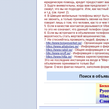
юридическую помощь, кредит предоставят вам
3. Будте внимательны, когда вам предлагают 
скажут, что вы не подходите. Или, как частн
и т.д. (см. пункт 2).
4. В Швеции мобильные телефоны могут быть 
не звонить, а только принимать звонки на бе
говорит лишь о том, что человек, как то и чем 
5. Если в качестве контактов указываются Vib
то это не означает, что данный телефон суще
6. Если вы встречаете в объявлении телефон
вероятность стать жертвой мошенничества.
7. Не стесняйтесь проверять людей, фирмы и 
-
http://www.bolagsverket.se/
- Организации заре
-
https://www.allabolag.se/
- Информация о фирм
-
https://www.ratsit.se/
- Общяя информация о чел
-
http://www.proff.se/
- Информация о организац
-
https://www.hitta.se/
- Номера зарегистрирован
Это не последние инстанции на входе в "Мир
объявление принимаете только Вы!
Удачи. О всех фактах пишите, заполнив форм
Поиск в объяв