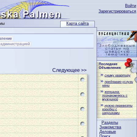
Войти
Зарегистрироваться
ьмы
Карта сайта
вление
с администрацией
Последние
Объявления:
Следующее >>
сниму квартиру
предлагаю услуги
няни
женщина.
познакомлюсь с
мужчиной
нужно перевезти
коробки с
игрушками
Разделы
Знакомства
Деловые
Поиск