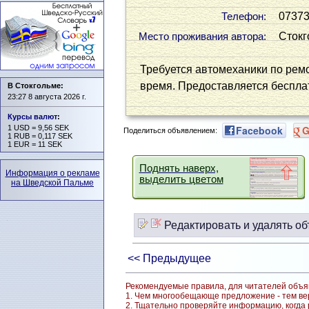
0737
Телефон:
Стокг
Место проживания автора:
Требуется автомеханики по ремо
время. Предоставляется беспл
В Стокгольме:
23:27 8 августа 2026 г.
Курсы валют
:
1 USD = 9,56 SEK
Facebook
G
Поделиться объявлением:
1 RUB = 0,117 SEK
1 EUR = 11 SEK
Поднять наверх,
Информация о рекламе
выделить цветом
на Шведской Пальме
Редактировать и удалять об
<< Предыдущее
Рекомендуемые правила, для читателей объя
1. Чем многообещающе предложение - тем вер
2. Тщательно проверяйте информацию, когда р