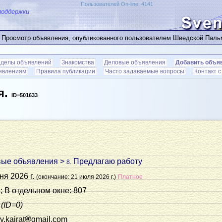
Пользователей On-line: 4141
поддержки
 Просмотр объявления, опубликованного пользователем Шведской Пал
зделы объявлений
Знакомства
Деловые объявления
Добавить объя
ъявлениям
Правила публикации
Часто задаваемые вопросы
Контакт 
я.
ID=501633
вые объявления
>
Предлагаю работу
8.
ня 2026 г.
(окончание: 21 июля 2026 г.)
Платное
; В отдельном окне: 807
(ID=0)
.kairat
gmail.com