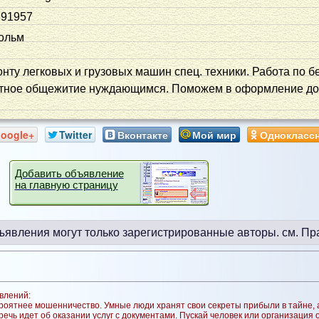
391957
ольм
нту легковых и грузовых машин спец. техники. Работа по б
атное общежитие нуждающимся. Поможем в оформление док
oogle+
Twitter
Вконтакте
Мой мир
Однокласс
Добавить объявление
на главную страницу
ъявления могут только зарегистрированные авторы.
см. Пр
влений:
оятнее мошенничество. Умные люди хранят свои секреты прибыли в тайне, а 
ечь идет об оказании услуг с документами. Пускай человек или организация