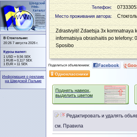
0733305
Телефон:
Стокгол
Место проживания автора:
Zdrastvyiti! Zdaetsja 3x komnatnaya k
informatsiya obrashaitis po telefony
В Стокгольме:
20:26 7 августа 2026 г.
Sposibo
Курсы валют
:
1 USD = 9,56 SEK
1 RUB = 0,117 SEK
1 EUR = 11 SEK
Facebook
Goo
Поделиться объявлением:
Одноклассники
Информация о рекламе
на Шведской Пальме
Поднять наверх,
выделить цветом
Редактировать и удалять объя
см. Правила