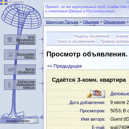
på svenska
П
Проект, он же виртуальный клуб, создан для 
и сочетания Швеции и Русскоязычных...
Шведская Пальма
>
Общение
>
Объявления
>
пользователем Шведской Пальмы
Разделы объявлений
Знакомс
Клуб
Мероприятия
Поиск по объявлениям
Правила публик
Посетители
Просмотр объявления
Фотографии
Маркет
<< Предыдущее
Форум
Объявления
Сдаётся 3-комн. квартира
Библиотека
Информация
Новости
Деловые
9 июля 2
Дата добавления:
5053; В 
Просмотров:
Guest
(I
Имя автора:
Svenska Palmen
wali740
Е-mail: