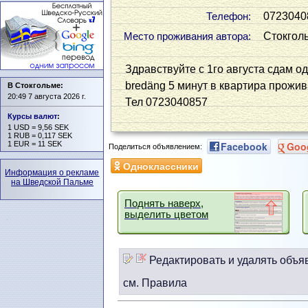
0723040
Телефон:
Стокгол
Место проживания автора:
Здравствуйте с 1го августа сдам о
bredäng 5 минут в квартира прожи
В Стокгольме:
20:49 7 августа 2026 г.
Тел 0723040857
Курсы валют
:
1 USD = 9,56 SEK
1 RUB = 0,117 SEK
1 EUR = 11 SEK
Facebook
Goo
Поделиться объявлением:
Одноклассники
Информация о рекламе
на Шведской Пальме
Поднять наверх,
выделить цветом
Редактировать и удалять объя
см. Правила