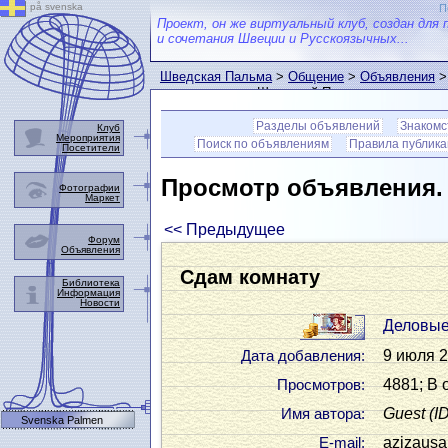
på svenska
П
Проект, он же виртуальный клуб, создан для 
и сочетания Швеции и Русскоязычных...
Шведская Пальма
>
Общение
>
Объявления
>
пользователем Шведской Пальмы
Разделы объявлений
Знакомс
Клуб
Мероприятия
Поиск по объявлениям
Правила публик
Посетители
Просмотр объявления
Фотографии
Маркет
<< Предыдущее
Форум
Объявления
Сдам комнату
Библиотека
Информация
Новости
Деловые
9 июля 2
Дата добавления:
4881; В 
Просмотров:
Guest
(I
Имя автора:
Svenska Palmen
azizausa
Е-mail: