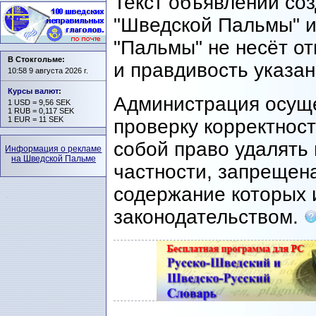
Текст объявлений со
"Шведской Пальмы" и
"Пальмы" не несёт о
В Стокгольме:
и правдивость указа
10:58 9 августа 2026 г.
Курсы валют
:
Администрация осущ
1 USD = 9,56 SEK
1 RUB = 0,117 SEK
1 EUR = 11 SEK
проверку корректност
собой право удалять 
Информация о рекламе
на Шведской Пальме
частности, запрещен
содержание которых 
законодательством.