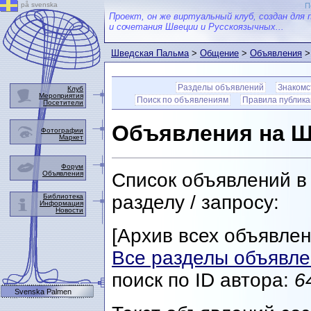
på svenska
П
Проект, он же виртуальный клуб, создан для 
и сочетания Швеции и Русскоязычных...
Шведская Пальма
>
Общение
>
Объявления
>
Разделы объявлений
Знакомс
Клуб
Мероприятия
Поиск по объявлениям
Правила публик
Посетители
Объявления на Ш
Фотографии
Маркет
Форум
Объявления
Список объявлений в
разделу / запросу:
Библиотека
Информация
Новости
[Архив всех объявлен
Все разделы объявл
поиск по ID автора:
6
Svenska Palmen