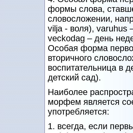
формы слова, ставш
словосложении, наприм
vilja - воля), varuhus
veckodag – день неде
Особая форма перво
вторичного словослож
воспитательница в де
детский сад).
Наиболее распростр
морфем является сое
употребляется:
1. всегда, если пер