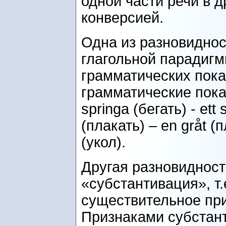
одной части речи в 
конверсией.
Одна из разновиднос
глагольной парадигм
грамматических пока
грамматические пока
springa (бегать) - ett 
(плакать) – en gråt (п
(укол).
Другая разновидност
«субстантивация», т
существительное при
Признаками субстан