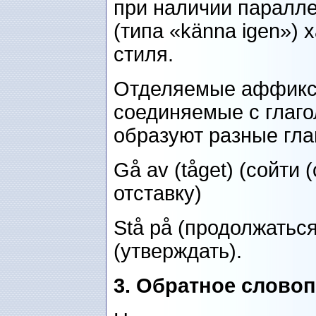
при наличии паралл
(типа «känna igen») 
стиля.
Отделяемые аффикс
соединяемые с глаго
образуют разные гла
Gå av (tåget) (сойти (
отставку)
Stå på (продолжаться
(утверждать).
3.
Обратное словоп