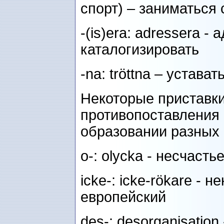
спорт) – заниматься
-(is)era: adressera - 
каталогизировать
-na: tröttna – уставать
Некоторые приставки
противопоставления
образовании разных 
o-: olycka - несчасть
icke-: icke-rökare - н
европейский
des-: desorganisation