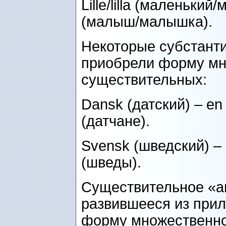
Lille/lilla (маленький/м
(малыш/малышка).
Некоторые субстант
приобрели форму мно
существительных:
Dansk (датский) – en
(датчане).
Svensk (шведский) – 
(шведы).
Существительное «an
развившееся из прил
форму множественног