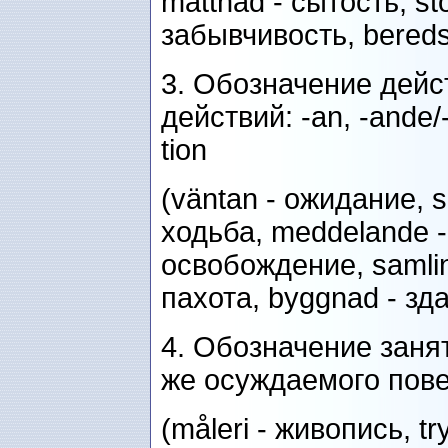
mättnad - сытость, st
забывчивость, bereds
3. Обозначение дейс
действий: -an, -ande/-e
tion
(väntan - ожидание, s
ходьба, meddelande -
освобождение, samling
пахота, byggnad - здан
4. Обозначение заня
же осуждаемого повед
(måleri - живопись, tr