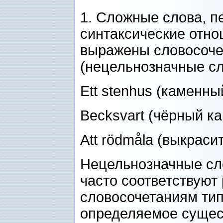
1. Сложные слова, 
синтаксические отно
выражены словосоче
(нецельнозначные сл
Ett stenhus (каменный
Becksvart (чёрный ка
Att rödmåla (выкраси
Нецельнозначные с
часто соответствуют
словосочетаниям ти
определяемое сущес