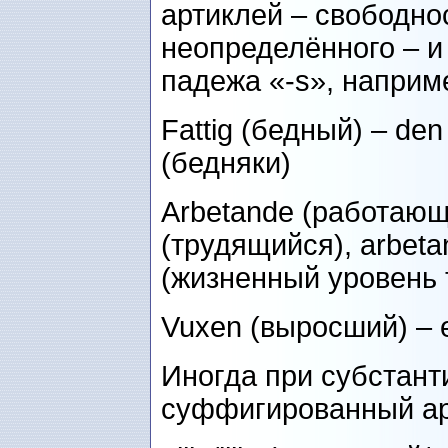
артиклей – свободно
неопределённого – и
падежа «-s», наприм
Fattig (бедный) – den 
(бедняки)
Arbetande (работающ
(трудящийся), arbeta
(жизненный уровень
Vuxen (выросший) – 
Иногда при субстант
суффигированный ар