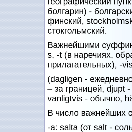
географический пункт:
болгарин) - болгарский
финский, stockholmsk
стокгольмский.
Важнейшими суффикс
s, -t (в наречиях, об
прилагательных), -vi
(dagligen - ежедневно
– за границей, djupt -
vanligtvis - обычно, h
В число важнейших с
-a: salta (от salt - сол