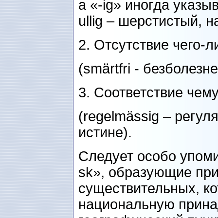
а «-ig» иногда указы
ullig – шерстистый,
2. Отсутствие чего-либ
(smärtfri - безболезн
3. Соответствие чему
(regelmässig – регу
истине).
Следует особо упоми
sk», образующие при
существительных, к
национальную прина