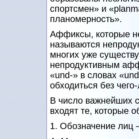
спортсмен» и «planmä
планомерность».
Аффиксы, которые не
называются непродук
многих уже существ
непродуктивным афф
«und-» в словах «und
обходиться без чего-
В число важнейших 
входят те, которые о
1. Обозначение лиц 