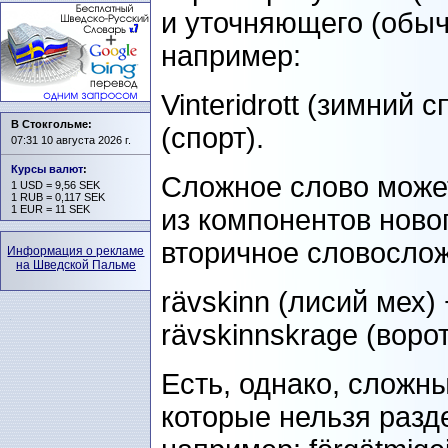
и уточняющего (обыч
например:
Vinteridrott (зимний сп
В Стокгольме:
(спорт).
07:31 10 августа 2026 г.
Курсы валют
:
Сложное слово может
1 USD = 9,56 SEK
1 RUB = 0,117 SEK
1 EUR = 11 SEK
из компонентов новог
вторичное словослож
Информация о рекламе
на Шведской Пальме
rävskinn (лисий мех) 
rävskinnskrage (воро
Есть, однако, сложн
которые нельзя разд