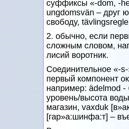
суффиксы «-dom, -het
ungdomsvän – друг юн
свободу, tävlingsregl
2. обычно, если пер
сложным словом, нап
лисий воротник.
Соединительное «-s-
первый компонент окан
например: ädelmod - 
уровень/высота воды,
магазин, vaxduk [в»ак
[гар»а:шинфа:т] – въ