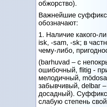
обжорство).
Важнейшие суффикс
обозначают:
1. Наличие какого-либо
isk, -sam, -sk; в час
чему-либо, пригодност
(barhuvad – с непокры
ошибочный, flitig - п
мелодичный, mödosam
забывчивый, delbar – 
досадный). Суффикс 
слабую степень свойс