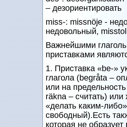
– дезориентировать
miss-: missnöje - нед
недовольный, misstol
Важнейшими глагол
приставками являютс
1. Приставка «be-» 
глагола (begråta – оп
или на предельность 
räkna – считать) или
«делать каким-либо» (
свободный).Есть так
которая не образует г