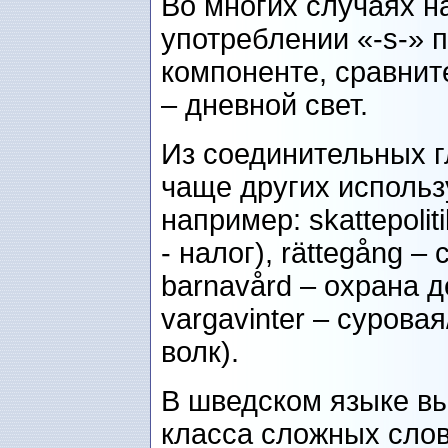
Во многих случаях н
употреблении «-s-» 
компоненте, сравните
– дневной свет.
Из соединительных 
чаще других использу
например: skattepolit
- налог), rättegång – 
barnavård – охрана де
vargavinter – суровая
волк).
В шведском языке в
класса сложных слов