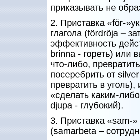
приказывать не образо
2. Приставка «för-»у
глагола (fördröja – за
эффективность действ
brinna - гореть) или
что-либо, превратить 
посеребрить от silver
превратить в уголь),
«сделать каким-либо»
djupa - глубокий).
3. Приставка «sam-»
(samarbeta – сотрудни