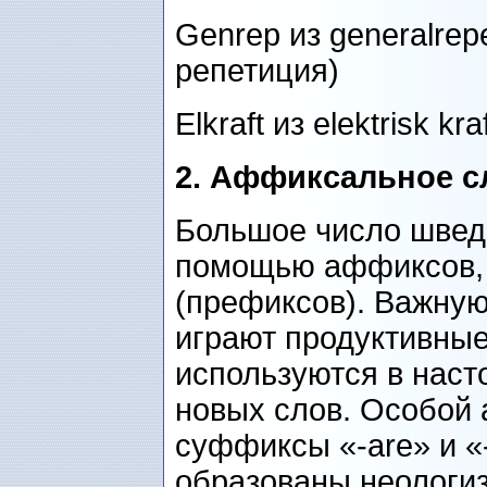
Genrep из generalrepe
репетиция)
Elkraft из elektrisk kr
2.
Аффиксальное с
Большое число шведс
помощью аффиксов, т
(префиксов). Важную
играют продуктивны
используются в наст
новых слов. Особой 
суффиксы «-are» и «
образованы неологиз