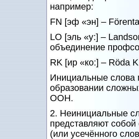
например:
FN [эф «эн] – Förent
LO [эль «у:] – Lands
объединение профс
RK [ир «ко:] – Röda K
Инициальные слова м
образовании сложных
ООН.
2. Неинициальные с
представляют собой
(или усечённого слов