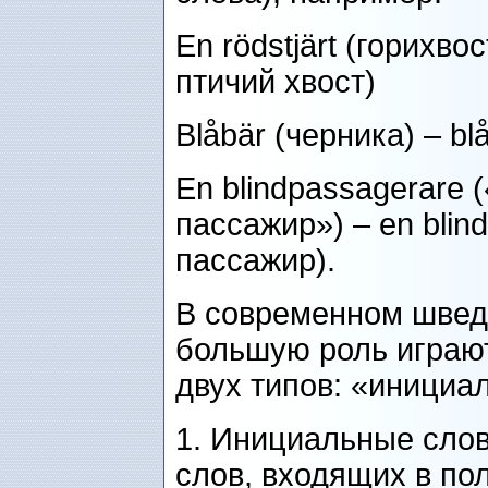
En rödstjärt (горихвос
птичий хвост)
Blåbär (черника) – bl
En blindpassagerare 
пассажир») – en blin
пассажир).
В современном швед
большую роль играю
двух типов: «инициа
1. Инициальные слов
слов, входящих в по