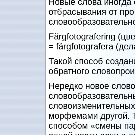
Новые слова иногда
отбрасывания от пр
словообразовательн
Färgfotografering (цв
= färgfotografera (де
Такой способ создан
обратного словопрои
Нередко новое слово
словообразовательн
словоизменительных
морфемами другой. 
способом «смены па