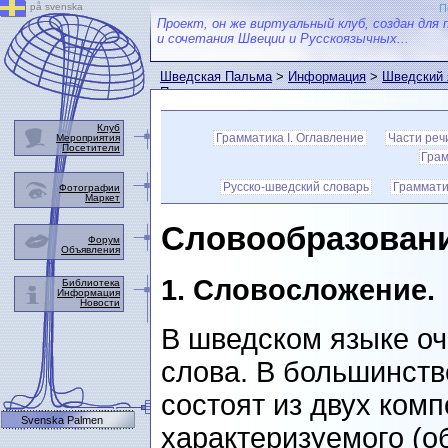
på svenska
П
Проект, он же виртуальный клуб, создан для 
и сочетания Швеции и Русскоязычных...
Шведская Пальма
>
Информация
>
Шведский 
Птицын
Клуб
Грамматика I. Оглавление
Части реч
Мероприятия
Посетители
Грам
Русско-шведский словарь
Граммати
Фотографии
Маркет
Словообразован
Форум
Объявления
1.
Словосложение.
Библиотека
Информация
Новости
В шведском языке о
слова. В большинств
состоят из двух комп
Svenska Palmen
характеризуемого (о