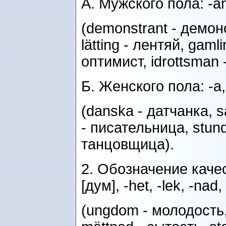
А. Мужского пола: -ant,
(demonstrant - демон
lätting - лентяй, gamli
оптимист, idrottsman 
Б. Женского пола: -a, 
(danska - датчанка, s
- писательница, stund
танцовщица).
2. Обозначение качес
[дум], -het, -lek, -nad
(ungdom - молодость,