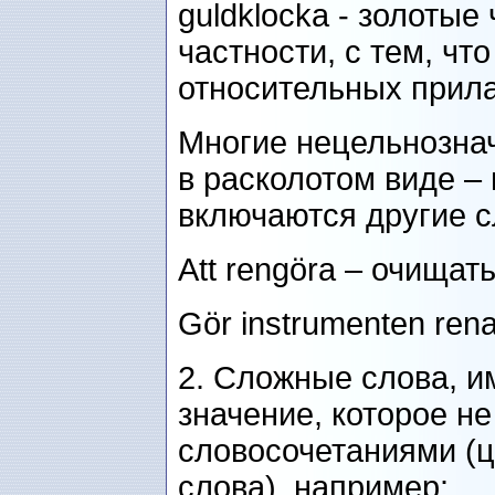
guldklocka - золотые 
частности, с тем, чт
относительных прила
Многие нецельнознач
в расколотом виде –
включаются другие с
Att rengöra – очищат
Gör instrumenten ren
2. Сложные слова, 
значение, которое н
словосочетаниями (
слова), например: