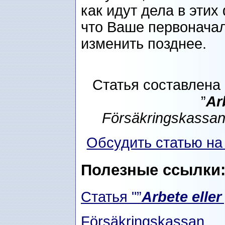
как идут дела в эти
что Ваше первонача
изменить позднее.
Статья составлен
”
Ar
Försäkringskassa
Обсудить статью н
Полезные ссылки
Статья "”
Arbete elle
Försäkringskassan