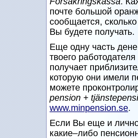
Försäkringskassa
. К
почте большой оранж
сообщается, сколько
Вы будете получать.
Еще одну часть дене
твоего работодателя 
получает приблизите
которую они имели п
можете проконтролир
pension + tjänstepens
www.minpension.se
.
Если Вы еще и лично
какие–либо пенсион