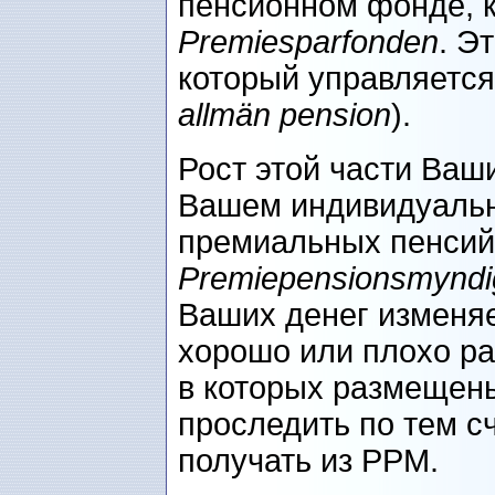
пенсионном фонде, 
Premiesparfonden
. Э
который управляетс
allmän pension
).
Рост этой части Ваш
Вашем индивидуальн
премиальных пенсий
Premiepensionsmyndi
Ваших денег изменяет
хорошо или плохо р
в которых размещен
проследить по тем с
получать из РРМ.