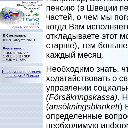
пенсию (в Швеции пе
частей, о чем мы пог
когда Вам исполняет
откладываете этот м
В Стокгольме:
09:59 6 августа 2026 г.
старше), тем больше
Курсы валют
:
каждый месяц.
1 USD = 9,56 SEK
1 RUB = 0,117 SEK
1 EUR = 11 SEK
Необходимо знать, ч
Информация о рекламе
на Шведской Пальме
ходатайствовать о с
управлении социаль
(Försäkringskassa)
. 
(
ansökningsblankett
) 
определенные вопро
необходимую информ