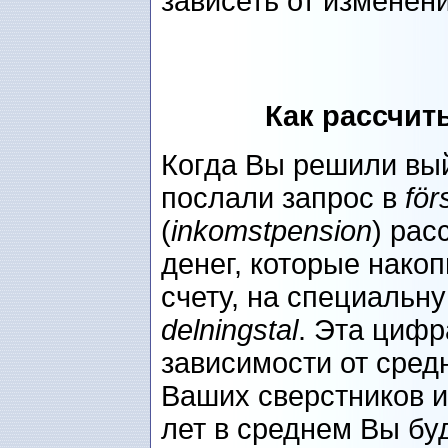
зависеть от изменени
Как рассчит
Когда Вы решили вый
послали запрос в
för
(
inkomstpension
) рас
денег, которые нако
счету, на специальн
delningstal
. Эта цифр
зависимости от сред
Ваших сверстников и
лет в среднем Вы бу