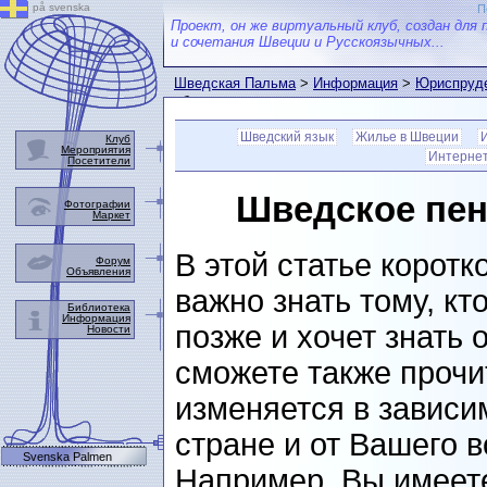
på svenska
П
Проект, он же виртуальный клуб, создан для 
и сочетания Швеции и Русскоязычных...
Шведская Пальма
>
Информация
>
Юриспруде
обеспечение
Шведский язык
Жилье в Швеции
Клуб
Мероприятия
Интернет 
Посетители
Шведское пен
Фотографии
Маркет
В этой статье коротк
Форум
Объявления
важно знать тому, кт
Библиотека
Информация
позже и хочет знать 
Новости
сможете также прочит
изменяется в зависи
стране и от Вашего в
Svenska Palmen
Например, Вы имеете