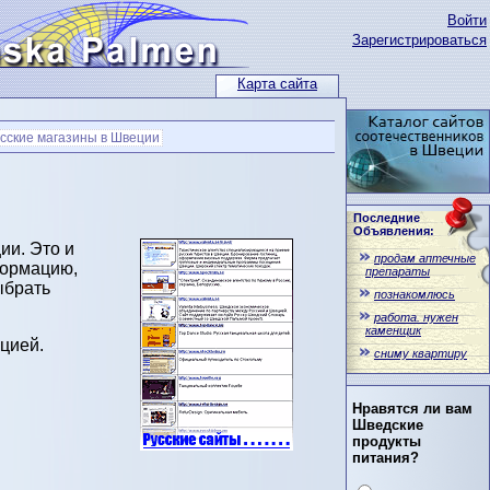
Войти
Зарегистрироваться
Карта сайта
сские магазины в Швеции
Последние
Объявления:
ии. Это и
продам аптечные
формацию,
препараты
ыбрать
познакомлюсь
работа. нужен
каменщик
цией.
сниму квартиру
Нравятся ли вам
Шведские
продукты
питания?