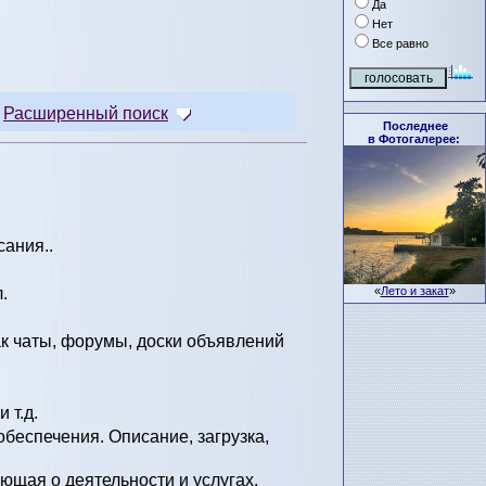
Да
Нет
Все равно
Расширенный поиск
Последнее
в Фотогалерее:
сания..
.
«
Лето и закат
»
ак чаты, форумы, доски объявлений
 т.д.
беспечения. Описание, загрузка,
щая о деятельности и услугах.