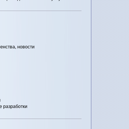
енства, новости
и
е разработки