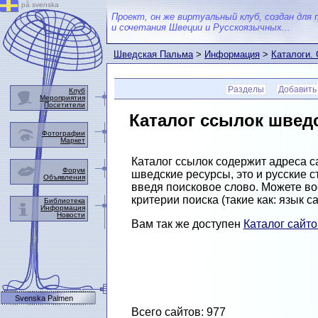
på svenska
Проект, он же виртуальный клуб, создан для 
и сочетания Швеции и Русскоязычных...
Шведская Пальма
>
Информация
>
Каталоги.
Разделы
Добавить
Клуб
Мероприятия
Посетители
Каталог ссылок швед
Фотографии
Маркет
Каталог ссылок содержит адреса с
Форум
шведские ресурсы, это и русские
Объявления
введя поисковое слово. Можете в
критерии поиска (такие как: язык с
Библиотека
Информация
Новости
Вам так же доступен
Каталог сайт
Svenska Palmen
Всего сайтов: 977