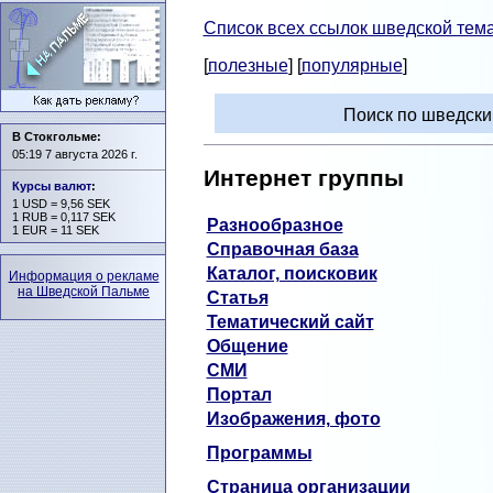
Список всех ссылок шведской тема
[
полезные
] [
популярные
]
Поиск по шведск
В Стокгольме:
05:19 7 августа 2026 г.
Интернет группы
Курсы валют
:
1 USD = 9,56 SEK
1 RUB = 0,117 SEK
Разнообразное
1 EUR = 11 SEK
Справочная база
Каталог, поисковик
Информация о рекламе
на Шведской Пальме
Статья
Тематический сайт
Общение
СМИ
Портал
Изображения, фото
Программы
Страница организации