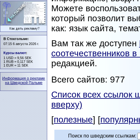
Можете воспользова
который позволит вы
как: язык сайта, тема
В Стокгольме:
Вам так же доступен
07:15 6 августа 2026 г.
соотечественников в
Курсы валют
:
1 USD = 9,56 SEK
редакцией.
1 RUB = 0,117 SEK
1 EUR = 11 SEK
Всего сайтов: 977
Информация о рекламе
на Шведской Пальме
Список всех ссылок 
вверху)
[
полезные
] [
популярн
Поиск по шведским ссылкам: