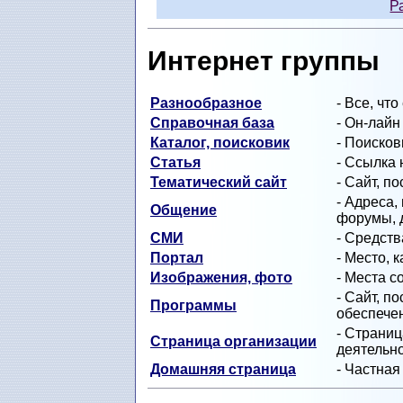
Р
Интернет группы
Разнообразное
- Все, чт
Справочная база
- Он-лайн
Каталог, поисковик
- Поисков
Статья
- Ссылка
Тематический сайт
- Сайт, п
- Адреса,
Общение
форумы, 
СМИ
- Средст
Портал
- Место, 
Изображения, фото
- Места с
- Сайт, п
Программы
обеспечен
- Страни
Страница организации
деятельно
Домашняя страница
- Частная