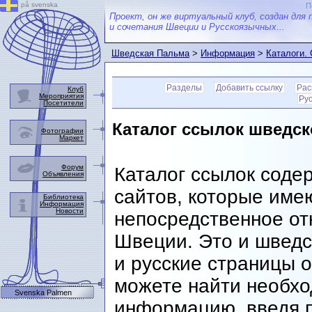
på svenska
П
Проект, он же виртуальный клуб, создан для 
и сочетания Швеции и Русскоязычных...
Шведская Пальма
>
Информация
>
Каталоги.
шведскую тематику
Разделы
Добавить ссылку
Рас
Клуб
Мероприятия
Ру
Посетители
Каталог ссылок шведск
Фотографии
Маркет
Форум
Каталог ссылок соде
Объявления
сайтов, которые име
Библиотека
Информация
Новости
непосредственное от
Швеции. Это и шведс
и русские страницы 
можете найти необх
Svenska Palmen
информацию, введя п