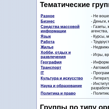
Тематические гру
Разное
- Не воше
Бизнес
- Деньги,
Средства массовой
- Газеты,
информации
агенства,
Язык
- Курсы, 
Работа
- Трудоус
Жилье
- Недвиж
Хобби, отдых и
- Игры, 
развлечения
География
- Информа
Транспорт
- Автомоб
IT
- Програм
Культура и искусство
- Литерат
- Институ
Наука и образование
разработ
Политика и право
- Политик
Группы по типу ор