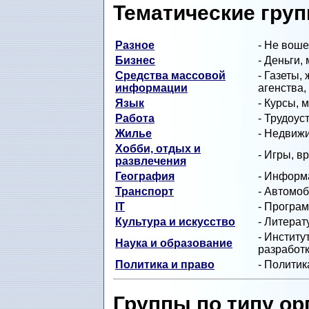
Тематические гру
Разное
- Не воше
Бизнес
- Деньги,
Средства массовой
- Газеты,
информации
агенства,
Язык
- Курсы, 
Работа
- Трудоус
Жилье
- Недвиж
Хобби, отдых и
- Игры, 
развлечения
География
- Информа
Транспорт
- Автомоб
IT
- Програм
Культура и искусство
- Литерат
- Институ
Наука и образование
разработ
Политика и право
- Политик
Группы по типу ор