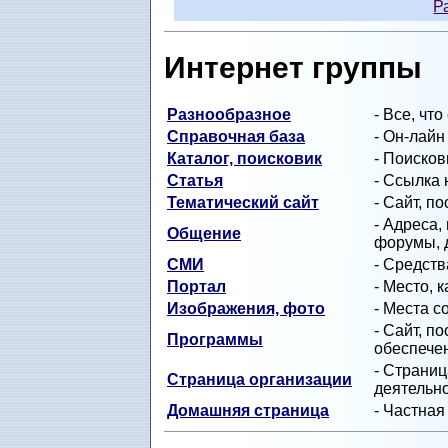
Р
Интернет группы
Разнообразное
- Все, чт
Справочная база
- Он-лайн
Каталог, поисковик
- Поисков
Статья
- Ссылка
Тематический сайт
- Сайт, п
- Адреса,
Общение
форумы, 
СМИ
- Средст
Портал
- Место, 
Изображения, фото
- Места с
- Сайт, п
Программы
обеспечен
- Страни
Страница организации
деятельно
Домашняя страница
- Частная