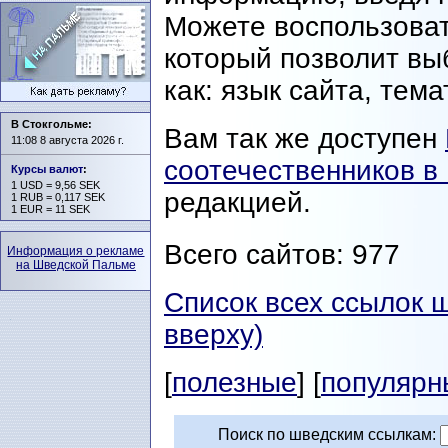
Можете воспользова
который позволит вы
как: язык сайта, тема
В Стокгольме:
Вам так же доступен
11:08 8 августа 2026 г.
соотечественников в
Курсы валют
:
1 USD = 9,56 SEK
редакцией.
1 RUB = 0,117 SEK
1 EUR = 11 SEK
Всего сайтов: 977
Информация о рекламе
на Шведской Пальме
Список всех ссылок 
вверху)
[
полезные
] [
популярн
Поиск по шведским ссылкам: