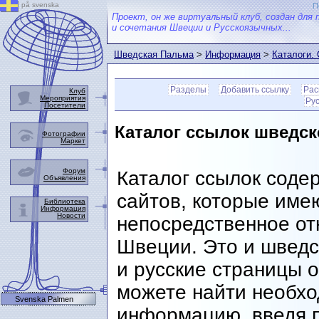
på svenska
П
Проект, он же виртуальный клуб, создан для 
и сочетания Швеции и Русскоязычных...
Шведская Пальма
>
Информация
>
Каталоги.
шведскую тематику
Разделы
Добавить ссылку
Рас
Клуб
Мероприятия
Ру
Посетители
Каталог ссылок шведск
Фотографии
Маркет
Форум
Каталог ссылок соде
Объявления
сайтов, которые име
Библиотека
Информация
Новости
непосредственное от
Швеции. Это и шведс
и русские страницы 
можете найти необх
Svenska Palmen
информацию, введя п