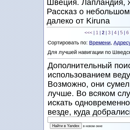
Швеция. Лапландия, 
Рассказ о небольшом 
далеко от Kiruna
<<<
|
1
|
2
|
3
|
4
|
5
|
6
Сортировать по:
Времени
,
Адрес
Для лучшей навигации по Шведс
Дополнительный пои
использованием веду
Возможно, они сумел
лучше. Во всяком сл
искать одновременно 
везде, куда добралис
в новом окне