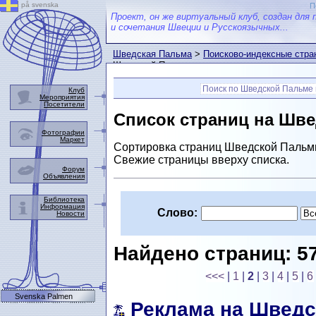
på svenska
П
Проект, он же виртуальный клуб, создан для 
и сочетания Швеции и Русскоязычных...
Шведская Пальма
>
Поисково-индексные стр
Шведской Пальме.
Поиск по Шведской Пальме 
Клуб
Мероприятия
Посетители
Список страниц на Шв
Фотографии
Маркет
Сортировка страниц Шведской Пальм
Свежие страницы вверху списка.
Форум
Объявления
Библиотека
Информация
Слово:
Новости
Найдено страниц: 5
<<<
|
1
|
2
|
3
|
4
|
5
|
6
Svenska Palmen
Реклама на Шведс