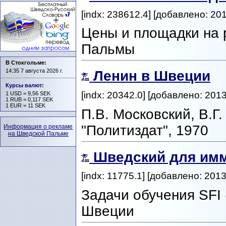
[indx: 238612.4] [добавлено: 20
Цены и площадки на 
Пальмы
В Стокгольме:
14:35 7 августа 2026 г.
Ленин в Швеции
Курсы валют
:
[indx: 20342.0] [добавлено: 201
1 USD = 9,56 SEK
1 RUB = 0,117 SEK
1 EUR = 11 SEK
П.В. Московский, В.Г
"Политиздат", 1970
Информация о рекламе
на Шведской Пальме
Шведский для имм
[indx: 11775.1] [добавлено: 2013
Задачи обучения SFI (
Швеции