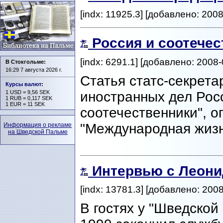
[indx: 11925.3] [добавлено: 2008
Россия и соотече
[indx: 6291.1] [добавлено: 2008-
В Стокгольме:
16:29 7 августа 2026 г.
Статья статс-секрета
Курсы валют
:
иностранных дел Росс
1 USD = 9,56 SEK
1 RUB = 0,117 SEK
1 EUR = 11 SEK
соотечественники", о
"Международная жизнь
Информация о рекламе
на Шведской Пальме
Интервью с Леон
[indx: 13781.3] [добавлено: 2008
В гостях у "Шведской