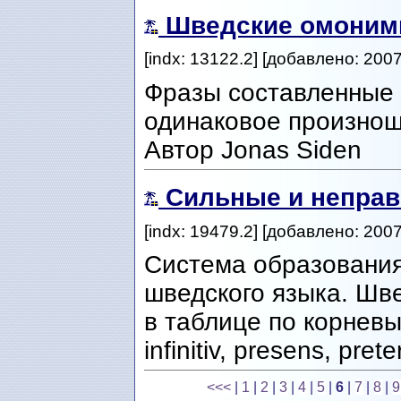
Шведские омоним
[indx: 13122.2] [добавлено: 200
Фразы составленные 
одинаковое произнош
Автор Jonas Siden
Сильные и неправ
[indx: 19479.2] [добавлено: 200
Система образования
шведского языка. Шв
в таблице по корнев
infinitiv, presens, pre
<<<
|
1
|
2
|
3
|
4
|
5
|
6
|
7
|
8
|
9