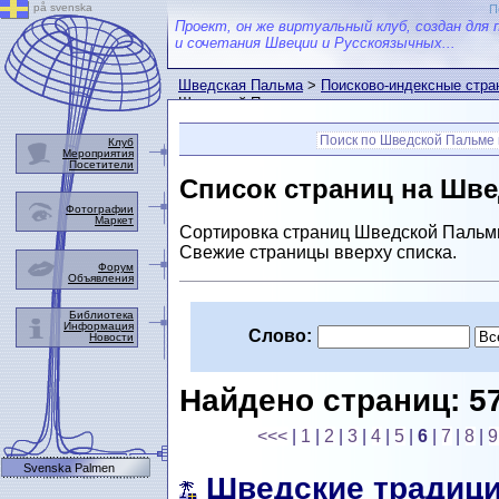
på svenska
П
Проект, он же виртуальный клуб, создан для 
и сочетания Швеции и Русскоязычных...
Шведская Пальма
>
Поисково-индексные стр
Шведской Пальме.
Поиск по Шведской Пальме 
Клуб
Мероприятия
Посетители
Список страниц на Шв
Фотографии
Маркет
Сортировка страниц Шведской Пальм
Свежие страницы вверху списка.
Форум
Объявления
Библиотека
Информация
Слово:
Новости
Найдено страниц: 5
<<<
|
1
|
2
|
3
|
4
|
5
|
6
|
7
|
8
|
9
Svenska Palmen
Шведские традици