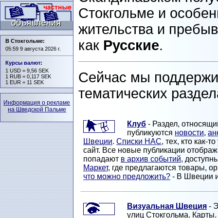
Стокгольме и особе
жительства и пребы
как
Русские
.
В Стокгольме:
05:59 9 августа 2026 г.
Курсы валют
:
1 USD = 9,56 SEK
Сейчас мы поддержи
1 RUB = 0,117 SEK
1 EUR = 11 SEK
тематических раздел
Информация о рекламе
на Шведской Пальме
Клуб
- Раздел, относящи
публикуются
новости
,
ан
Швеции
.
Списки НАС
, тех, кто как-
сайт. Все новые публикации отобра
попадают
в архив событий
, доступн
Маркет
, где предлагаются товары, 
что можно предложить?
- В Швеции и
Визуальная Швеция
- 
улиц Стокгольма. Карты. 