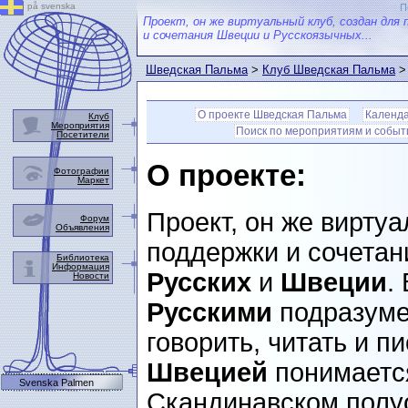
på svenska
П
Проект, он же виртуальный клуб, создан для 
и сочетания Швеции и Русскоязычных...
Шведская Пальма
>
Клуб Шведская Пальма
> 
О проекте Шведская Пальма
Календ
Клуб
Мероприятия
Поиск по мероприятиям и собы
Посетители
О проекте:
Фотографии
Маркет
Проект, он же виртуа
Форум
Объявления
поддержки и сочетан
Библиотека
Информация
Русских
и
Швеции
.
Новости
Русскими
подразуме
говорить, читать и п
Швецией
понимается
Svenska Palmen
Скандинавском полуо