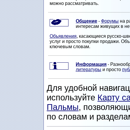
можно рассматривать.
Общение
-
Форумы
на р
интересам живущих в ней
Объявления
, касающиеся русско-шве
услуг и просто покупки продажи. Об
ключевым словам.
Информация
- Разнооб
литературы
и просто
пуб
Для удобной навига
используйте
Карту с
Пальмы
, позволяющ
по словам и раздела