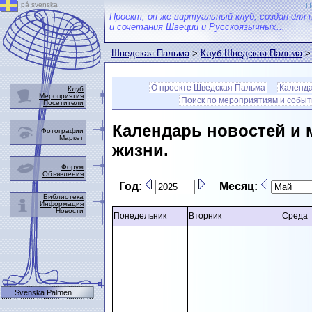
på svenska
П
Проект, он же виртуальный клуб, создан для 
и сочетания Швеции и Русскоязычных...
Шведская Пальма
>
Клуб Шведская Пальма
О проекте Шведская Пальма
Календ
Клуб
Мероприятия
Поиск по мероприятиям и собы
Посетители
Календарь новостей и 
Фотографии
Маркет
жизни.
Форум
Объявления
Год:
Месяц:
Библиотека
Информация
Новости
Понедельник
Вторник
Среда
Svenska Palmen