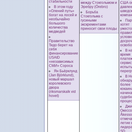
стабильности
между Стокгольмом и
США о
В этом году
Эребру (Örebro)
давлен
«Олений путь»
шведс
Борьба
богат на лосей и
компа
Стокгольма с
необычайно
гусиными
Пар
большого
экскрементами
хотят
количества
приносит свои плоды
ужесто
медведей
прави
условн
Правительство
досроч
Тидо берет на
освоб
себя
В н
финансирование
время
USAID
плате
«независимых
сервис
СМИ» Сороса
испыт
Ян Бьёрклунд
перегр
(Jan Björklund),
В Н
новый маршал
обнар
королевского
более
двора
кокаин
(riksmarskalk vid
начин
hovet)
судеб
проце
Джи
Окессо
Åkesso
отмеча
летие 
лидера
SD