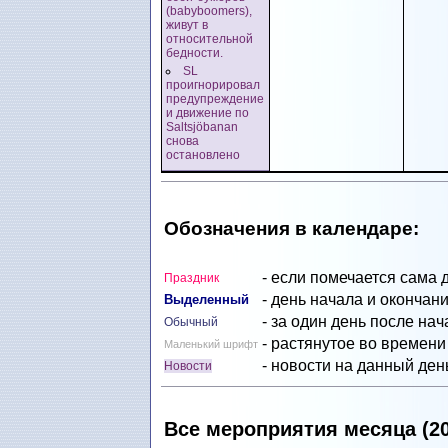
(babyboomers),
живут в
относительной
бедности.
SL
проигнорировал
предупреждение
и движение по
Saltsjöbanan
снова
остановлено
Обозначения в календаре:
- если помечается сама 
Праздник
- день начала и окончан
Выделенный
- за один день после на
Обычный
- растянутое во времени
Маленький шрифт
- новости на данный ден
Новости
Все мероприятия месяца (202