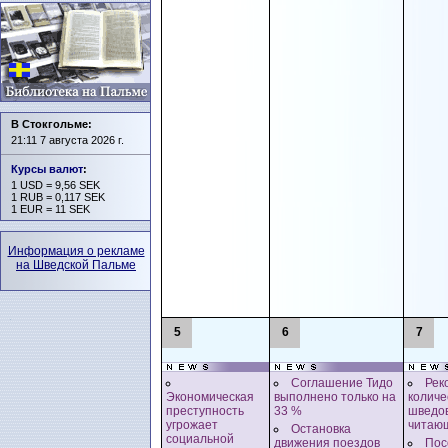
В Стокгольме:
21:11 7 августа 2026 г.
Курсы валют
:
1 USD = 9,56 SEK
1 RUB = 0,117 SEK
1 EUR = 11 SEK
Информация о рекламе
на Шведской Пальме
5
6
7
Соглашение Тидо
Рек
Экономическая
выполнено только на
количе
преступность
33 %
шведов
угрожает
читающ
Остановка
социальной
движения поездов
Пос