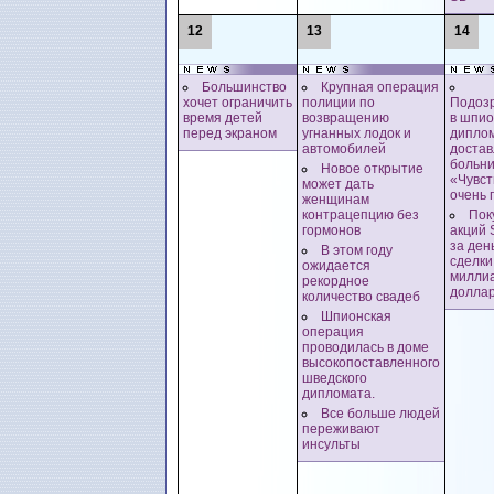
12
13
14
Большинство
Крупная операция
хочет ограничить
полиции по
Подоз
время детей
возвращению
в шпи
перед экраном
угнанных лодок и
дипло
автомобилей
достав
больни
Новое открытие
«Чувст
может дать
очень 
женщинам
контрацепцию без
Пок
гормонов
акций 
за ден
В этом году
сделки
ожидается
милли
рекордное
долла
количество свадеб
Шпионская
операция
проводилась в доме
высокопоставленного
шведского
дипломата.
Все больше людей
переживают
инсульты