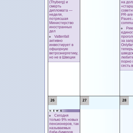
(Thyberg) и
на дол
смерть
«стар
дипломата —
советн
неделя,
PR-аге
потрясшая
Paues 
Министерство
commun
иностранных
Рик
дел
единог
Vattenfall
прогол
активно
за зап
инвестирует в
Onlyfa
офшорную
теперь
ветроэнергетику,
шведс
но не в Швеции
любит
порно 
сесть 
26
27
28
Сегодня
только 9% новых
пенсионеров, так
называемых
бэби-бумеров