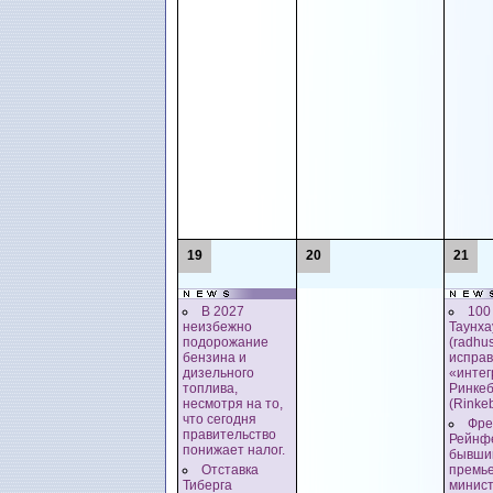
19
20
21
В 2027
100
неизбежно
Таунха
подорожание
(radhu
бензина и
исправ
дизельного
«интег
топлива,
Ринке
несмотря на то,
(Rinke
что сегодня
Фре
правительство
Рейнфе
понижает налог.
бывши
Отставка
премье
Тиберга
минист