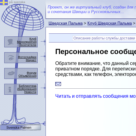
på svenska
Проект, он же виртуальный клуб, создан для 
и сочетания Швеции и Русскоязычных...
Шведская Пальма
>
Клуб Шведская Пальма
> 
Описание работы службы доставки 
Клуб
Мероприятия
Посетители
Персональное сообще
Фотографии
Маркет
Обратите внимание, что данный се
приватном порядке. Для переписки,
Форум
средствами, как телефон, электорон
Объявления
Библиотека
Информация
Новости
Читать и отправлять сообщения мо
Svenska Palmen