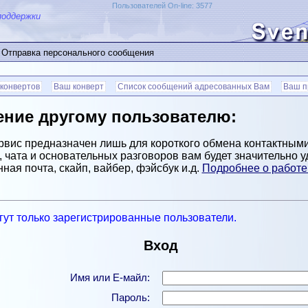
Пользователей On-line: 3577
поддержки
Отправка персонального сообщения
конвертов
Ваш конверт
Список сообщений адресованных Вам
Ваш п
ние другому пользователю:
рвис предназначен лишь для короткого обмена контактным
 чата и основательных разговоров вам будет значительно 
ная почта, скайп, вайбер, фэйсбук и.д.
Подробнее о работе 
гут только зарегистрированные пользователи.
Вход
Имя или Е-майл:
Пароль: