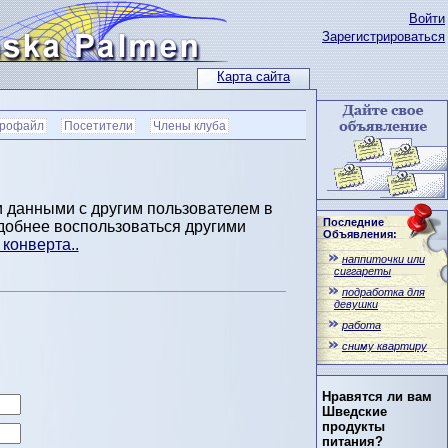
Войти
Зарегистрироваться
Карта сайта
рофайл
Посетители
Члены клуба
и данными с другим пользователем в
Последние
удобнее воспользоваться другими
Объявления:
конверта..
наппиточки или
сиггареты
подработка для
девушки
работа
сниму квартиру
Нравятся ли вам
Шведские
продукты
питания?