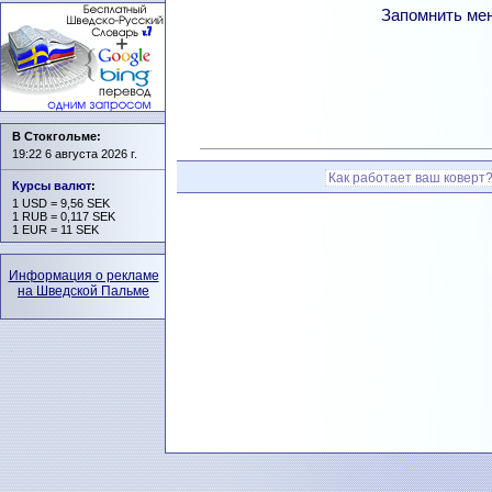
Запомнить ме
В Стокгольме:
19:22 6 августа 2026 г.
Как работает ваш коверт
Курсы валют
:
1 USD = 9,56 SEK
1 RUB = 0,117 SEK
1 EUR = 11 SEK
Информация о рекламе
на Шведской Пальме