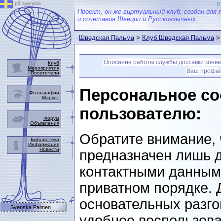
på svenska
П
Проект, он же виртуальный клуб, создан для 
и сочетания Швеции и Русскоязычных...
Шведская Пальма
>
Клуб Шведская Пальма
> 
Описание работы службы доставки конв
Клуб
Мероприятия
Ваш профа
Посетители
Персональное со
Фотографии
Маркет
пользователю:
Форум
Объявления
Обратите внимание, 
Библиотека
Информация
Новости
предназначен лишь д
контактными данными
приватном порядке. 
основательных разго
Svenska Palmen
удобнее воспользова