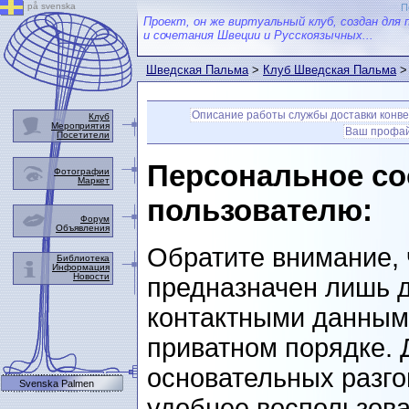
på svenska
П
Проект, он же виртуальный клуб, создан для 
и сочетания Швеции и Русскоязычных...
Шведская Пальма
>
Клуб Шведская Пальма
> 
Описание работы службы доставки конв
Клуб
Мероприятия
Ваш профа
Посетители
Персональное со
Фотографии
Маркет
пользователю:
Форум
Объявления
Обратите внимание, 
Библиотека
Информация
Новости
предназначен лишь д
контактными данными
приватном порядке. 
основательных разго
Svenska Palmen
удобнее воспользова