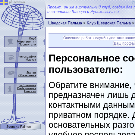
på svenska
П
Проект, он же виртуальный клуб, создан для 
и сочетания Швеции и Русскоязычных...
Шведская Пальма
>
Клуб Шведская Пальма
> 
Описание работы службы доставки конв
Клуб
Мероприятия
Ваш профа
Посетители
Персональное со
Фотографии
Маркет
пользователю:
Форум
Объявления
Обратите внимание, 
Библиотека
Информация
Новости
предназначен лишь д
контактными данными
приватном порядке. 
основательных разго
Svenska Palmen
удобнее воспользова