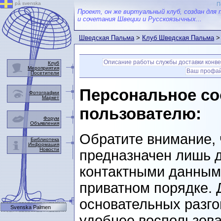
på svenska
П
Проект, он же виртуальный клуб, создан для 
и сочетания Швеции и Русскоязычных...
Шведская Пальма
>
Клуб Шведская Пальма
> 
Описание работы службы доставки конв
Клуб
Мероприятия
Ваш профа
Посетители
Персональное со
Фотографии
Маркет
пользователю:
Форум
Объявления
Обратите внимание, 
Библиотека
Информация
Новости
предназначен лишь д
контактными данными
приватном порядке. 
основательных разго
Svenska Palmen
удобнее воспользова