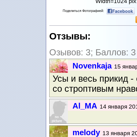
Width=1024 pix
Facebook
Поделиться Фотографией:
Отзывы:
Озывов: 3; Баллов: 3
Novenkaja
15 январ
Усы и весь прикид -
со строптивым нраво
Al_MA
14 января 201
melody
13 января 20