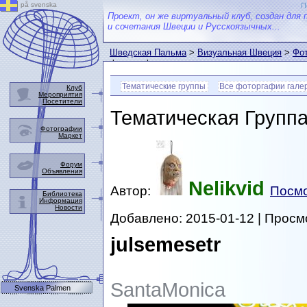
på svenska
П
Проект, он же виртуальный клуб, создан для 
и сочетания Швеции и Русскоязычных...
Шведская Пальма
>
Визуальная Швеция
>
Фот
фотографии
Тематические группы
Все фоторгафии гале
Клуб
Мероприятия
Посетители
Тематическая Групп
Фотографии
Маркет
Форум
Объявления
Nelikvid
Автор:
Посмо
Библиотека
Информация
Новости
Добавлено: 2015-01-12 | Просм
julsemesetr
SantaMonica
Svenska Palmen