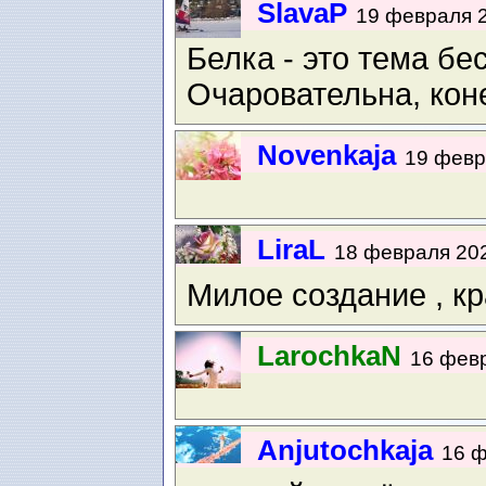
SlavaP
19 февраля 2
Белка - это тема бе
Очаровательна, кон
Novenkaja
19 февр
LiraL
18 февраля 202
Милое создание , кр
LarochkaN
16 февр
Anjutochkaja
16 ф