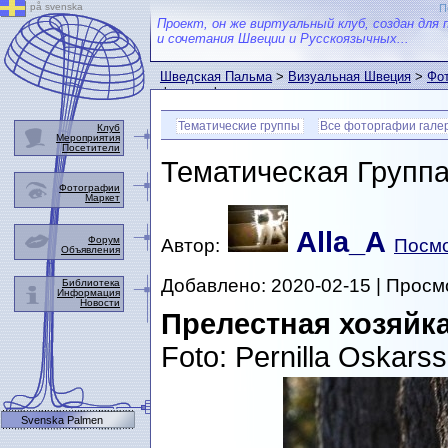
på svenska
П
Проект, он же виртуальный клуб, создан для 
и сочетания Швеции и Русскоязычных...
Шведская Пальма
>
Визуальная Швеция
>
Фот
фотографии
Тематические группы
Все фоторгафии гале
Клуб
Мероприятия
Посетители
Тематическая Групп
Фотографии
Маркет
Alla_A
Форум
Автор:
Посмо
Объявления
Добавлено: 2020-02-15 | Просм
Библиотека
Информация
Новости
Прелестная хозяйк
Foto: Pernilla Oskars
Svenska Palmen