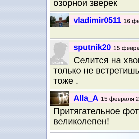
озорной зверёк
vladimir0511
16 фе
sputnik20
15 февра
Селится на хво
только не встретишь 
тоже .
Alla_A
15 февраля 2
Притягательное фот
великолепен!