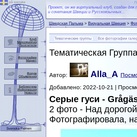
på svenska
П
Проект, он же виртуальный клуб, создан для 
и сочетания Швеции и Русскоязычных...
Шведская Пальма
>
Визуальная Швеция
>
Фот
фотографии
Тематические группы
Все фоторгафии гале
Клуб
Мероприятия
Посетители
Тематическая Групп
Фотографии
Маркет
Alla_A
Форум
Автор:
Посмо
Объявления
Добавлено: 2022-10-21 | Просм
Библиотека
Информация
Новости
Серые гуси - Grågä
2 фото - Над дорогой
Фотографировала, н
Svenska Palmen