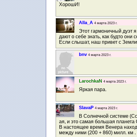
ХорошИ!
Alla_A
4 марта 2023 г.
Этот гармоничный дуэт я 
дают о себе знать, как будто они 
Если слышат, наш привет с Земли! 
bnv
4 марта 2023 г.
LarochkaN
4 марта 2023 г.
Яркая пара.
SlavaP
4 марта 2023 г.
В Солнечной системе (Сс)
ая, и это самая большая планета 
В настоящее время Венера находи
между ними (200 + 860) милл. км .