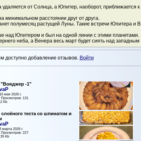
 удаляется от Солнца, а Юпитер, наоборот, приближается к 
на минимальном расстоянии друг от друга.
танет полумесяц растущей Луны. Такие встречи Юпитера и
е над Юпитером и был на одной линии с этими планетами.
ернего неба, а Венера весь март будет сиять над западным
м доступно добавление отзывов.
Войти
 "Вояджер -1"
vaP
0 мая 2026 г.
| Просмотров: 131
2 Kb
 слоёного теста со шпинатом и
м
vaP
 марта 2026 г.
| Просмотров: 227
35 Kb