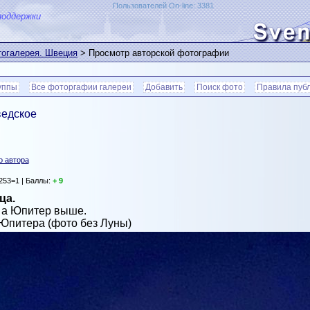
Пользователей On-line: 3381
поддержки
огалерея. Швеция
> Просмотр авторской фотографии
уппы
Все фоторгафии галереи
Добавить
Поиск фото
Правила пуб
ведское
о автора
253=1 | Баллы:
+ 9
ца.
, а Юпитер выше.
Юпитера (фото без Луны)