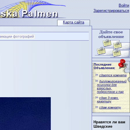
Войти
Зарегистрироваться
Карта сайта
ликации фотографий
Последние
Объявления:
сдается комната
дипломированный
психолог для
взрослых,
подростков и пар
сдаю 3-комн.
квартиру
сдам комнату
Нравятся ли вам
Шведские