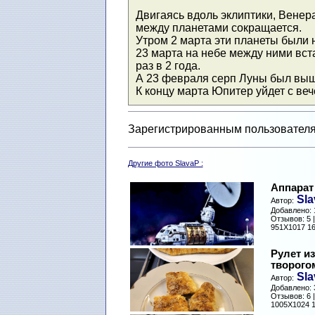
Двигаясь вдоль эклиптики, Венера
между планетами сокращается.
Утром 2 марта эти планеты были 
23 марта на небе между ними вс
раз в 2 года.
А 23 февраля серп Луны был выш
К концу марта Юпитер уйдет с веч
Зарегистрированным пользователя
Другие фото SlavaP :
Аппарат
Sla
Автор:
Добавлено: 1
Отзывов: 5 
951X1017 16
Рулет из
творого
Sla
Автор:
Добавлено: 3
Отзывов: 6 
1005X1024 1