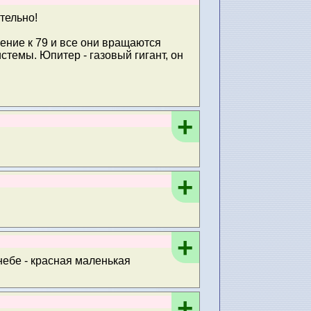
тельно!
нение к 79 и все они вращаются
стемы. Юпитер - газовый гигант, он
+
+
+
небе - красная маленькая
+