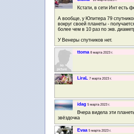
Кстати, в сети Инт есть 
А вообще, у Юпитера 79 спутников
вокруг своей планеты - получаетс
более чем в 10 раз по экв. диам
У Венеры спутников нет.
ttoma
8 марта 2023 г.
LiraL
7 марта 2023 г.
idag
5 марта 2023 г.
Вчера видела эти планет
звёздочка
Evaa
5 марта 2023 г.