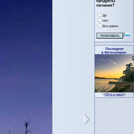
продукты
питания?
Да
Нет
Все равно
Последнее
в Фотогалерее:
«
Лето и закат
»