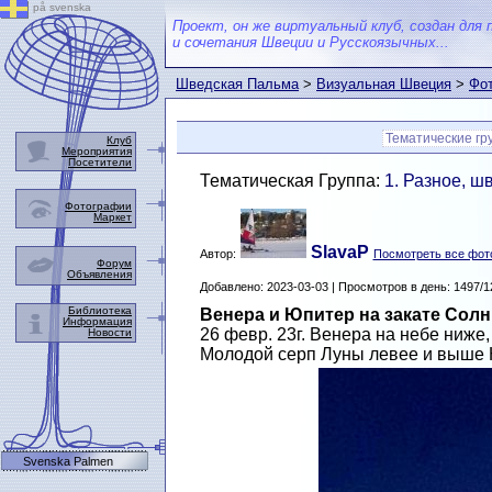
på svenska
Проект, он же виртуальный клуб, создан для 
и сочетания Швеции и Русскоязычных...
Шведская Пальма
>
Визуальная Швеция
>
Фот
Тематические гр
Клуб
Мероприятия
Посетители
Тематическая Группа:
1. Разное, ш
Фотографии
Маркет
SlavaP
Автор:
Посмотреть все фот
Форум
Объявления
Добавлено: 2023-03-03 | Просмотров в день: 1497/1
Библиотека
Венера и Юпитер на закате Солн
Информация
26 февр. 23г. Венера на небе ниже
Новости
Молодой серп Луны левее и выше 
Svenska Palmen