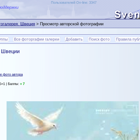
Пользователей On-line: 3347
поддержки
огалерея. Швеция
> Просмотр авторской фотографии
уппы
Все фоторгафии галереи
Добавить
Поиск фото
Правила пуб
в Швеции
е фото автора
5=1 | Баллы:
+ 7