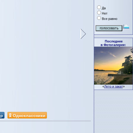
Да
Нет
Все равно
Последнее
в Фотогалерее:
«
Лето и закат
»
ир
Одноклассники