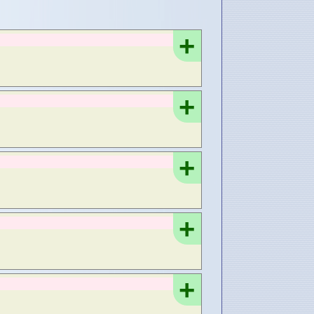
+
+
+
+
+