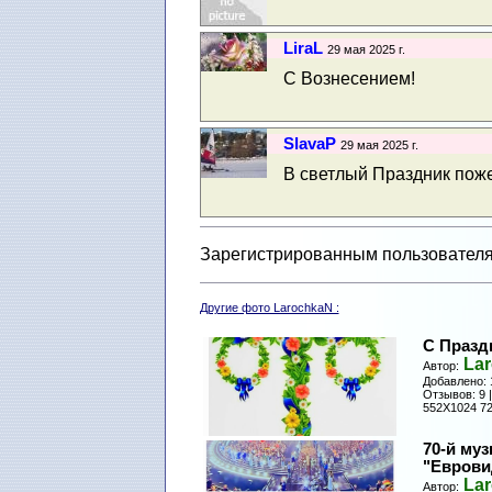
LiraL
29 мая 2025 г.
С Вознесением!
SlavaP
29 мая 2025 г.
В светлый Праздник поже
Зарегистрированным пользователя
Другие фото LarochkaN :
С Празд
La
Автор:
Добавлено: 
Отзывов: 9 
552X1024 72
70-й му
"Еврови
La
Автор: