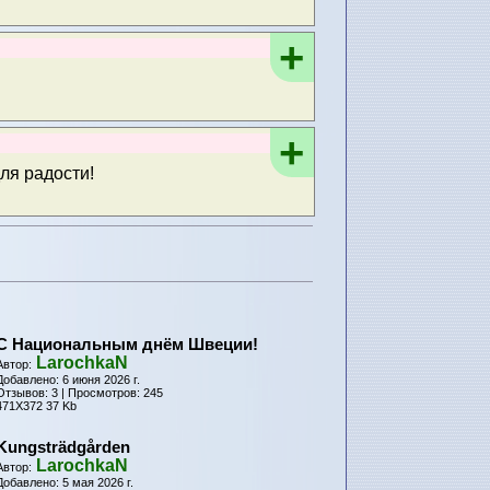
+
+
ля радости!
С Национальным днём Швеции!
LarochkaN
Автор:
Добавлено: 6 июня 2026 г.
Отзывов: 3 | Просмотров: 245
471X372 37 Kb
Kungsträdgården
LarochkaN
Автор:
Добавлено: 5 мая 2026 г.