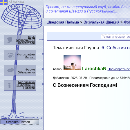
på svenska
Проект, он же виртуальный клуб, создан для 
и сочетания Швеции и Русскоязычных...
Шведская Пальма
>
Визуальная Швеция
>
Фот
Тематические гр
Клуб
Мероприятия
Посетители
Тематическая Группа:
6. События 
Фотографии
Маркет
LarochkaN
Автор:
Посмотреть вс
Форум
Объявления
Добавлено: 2025-05-29 | Просмотров в день: 576/43
Библиотека
С Вознесением Господним!
Информация
Новости
Svenska Palmen