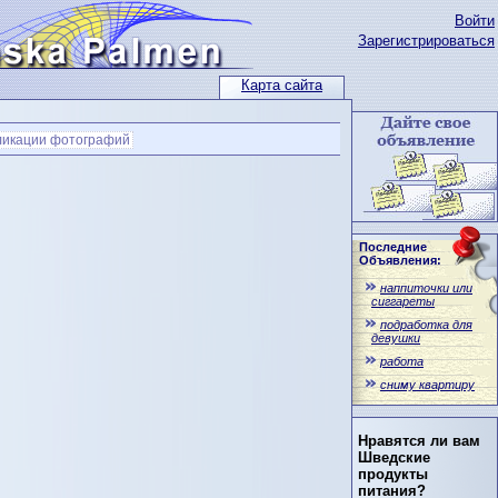
Войти
Зарегистрироваться
Карта сайта
ликации фотографий
Последние
Объявления:
наппиточки или
сиггареты
подработка для
девушки
работа
сниму квартиру
Нравятся ли вам
Шведские
продукты
питания?