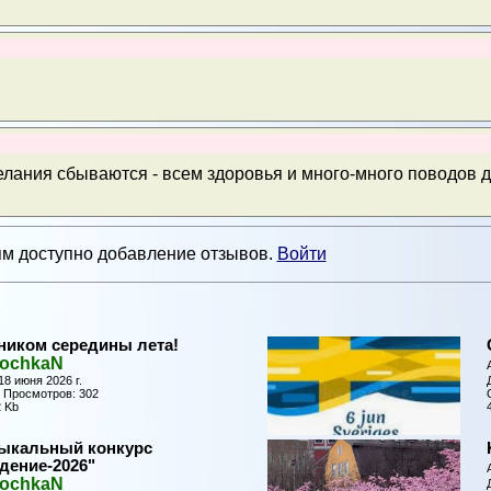
лания сбываются - всем здоровья и много-много поводов д
м доступно добавление отзывов.
Войти
ником середины лета!
rochkaN
18 июня 2026 г.
| Просмотров: 302
 Kb
зыкальный конкурс
дение-2026"
rochkaN