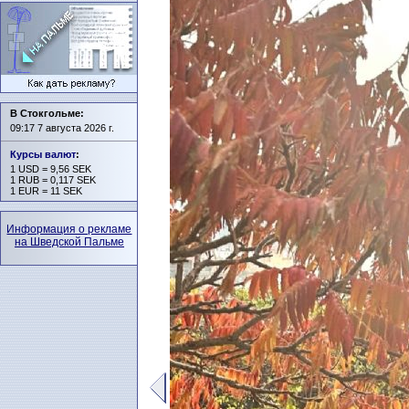
В Стокгольме:
09:17 7 августа 2026 г.
Курсы валют
:
1 USD = 9,56 SEK
1 RUB = 0,117 SEK
1 EUR = 11 SEK
Информация о рекламе
на Шведской Пальме