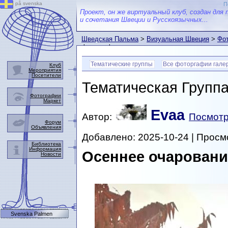
på svenska
П
Проект, он же виртуальный клуб, создан для 
и сочетания Швеции и Русскоязычных...
Шведская Пальма
>
Визуальная Швеция
>
Фот
фотографии
Тематические группы
Все фоторгафии гале
Клуб
Мероприятия
Посетители
Тематическая Групп
Фотографии
Маркет
Evaa
Автор:
Посмотр
Форум
Объявления
Добавлено: 2025-10-24 | Просм
Библиотека
Информация
Осеннее очаровани
Новости
Svenska Palmen