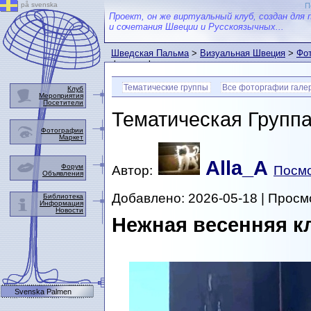
på svenska
П
Проект, он же виртуальный клуб, создан для 
и сочетания Швеции и Русскоязычных...
Шведская Пальма
>
Визуальная Швеция
>
Фот
фотографии
Тематические группы
Все фоторгафии гале
Клуб
Мероприятия
Посетители
Тематическая Групп
Фотографии
Маркет
Alla_A
Форум
Автор:
Посмо
Объявления
Добавлено: 2026-05-18 | Просм
Библиотека
Информация
Новости
Нежная весенняя к
Svenska Palmen