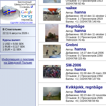
Отзывов: 0 | Просмотров:1913
1024X768 92 Kb
чайки
hanna
Автор:
Добавлено: 09:10 den 11 oktober 
Отзывов: 1 | Просмотров:2819
Баллы: +1 | 1024X735 140 Kb
Regnbåge
В Стокгольме:
hanna
Автор:
22:11 6 августа 2026 г.
Добавлено: 08:28 den 11 oktober 
Отзывов: 0 | Просмотров:1902
768X1024 76 Kb
Курсы валют
:
1 USD = 9,56 SEK
Grebni
1 RUB = 0,117 SEK
hanna
Автор:
1 EUR = 11 SEK
Добавлено: 14:27 den 6 juli 2006
Отзывов: 0 | Просмотров:2260
1024X768 115 Kb
Информация о рекламе
на Шведской Пальме
SM-2006
hanna
Автор:
Добавлено: 01:00 den 25 mars 20
Отзывов: 2 | Просмотров:2350
Баллы: +1 | 1024X768 137 Kb
Kvikkjokk, regnbåge
hanna
Автор:
Добавлено: 00:23 den 22 novemb
Отзывов: 8 | Просмотров:2555
Баллы: +6 | 1024X768 69 Kb