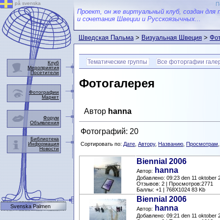
på svenska
П
Проект, он же виртуальный клуб, создан для 
и сочетания Швеции и Русскоязычных...
Шведская Пальма
>
Визуальная Швеция
>
Фот
Тематические группы
Все фоторгафии гале
Клуб
Мероприятия
Посетители
Фотогалерея
Фотографии
Маркет
Автор
hanna
Форум
Объявления
Фотографий: 20
Библиотека
Информация
Сортировать по:
Дате
,
Автору
,
Названию
,
Просмотрам
Новости
Biennial 2006
hanna
Автор:
Добавлено: 09:23 den 11 oktober 
Отзывов: 2 | Просмотров:2771
Баллы: +1 | 768X1024 83 Kb
Biennial 2006
Svenska Palmen
hanna
Автор:
Добавлено: 09:21 den 11 oktober 