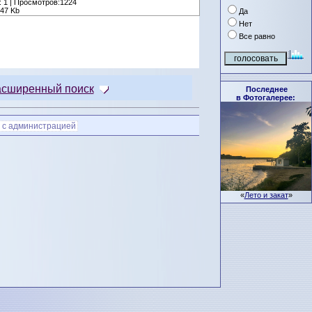
 1 | Просмотров:1224
47 Kb
Да
Нет
Все равно
асширенный поиск
Последнее
в Фотогалерее:
 с администрацией
«
Лето и закат
»