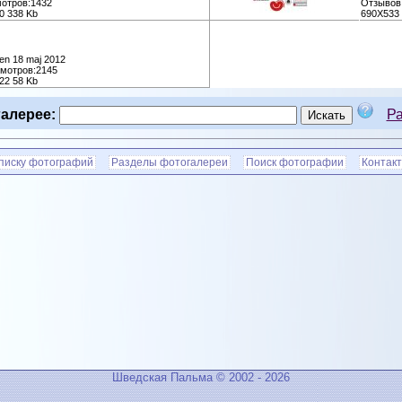
мотров:1432
Отзывов:
0 338 Kb
690X533 
en 18 maj 2012
смотров:2145
22 58 Kb
алерее:
Р
списку фотографий
Разделы фотогалереи
Поиск фотографии
Контакт
Шведская Пальма © 2002 - 2026