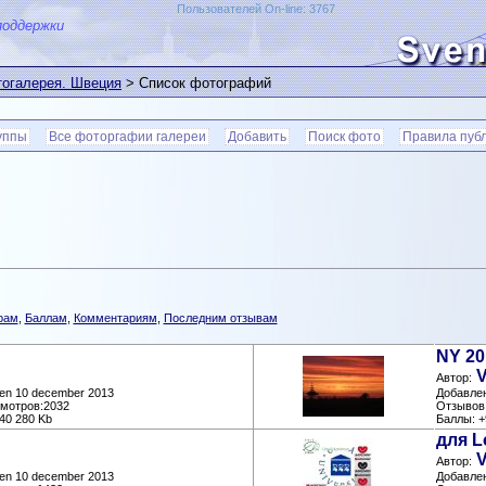
Пользователей On-line: 3767
поддержки
огалерея. Швеция
> Список фотографий
уппы
Все фоторгафии галереи
Добавить
Поиск фото
Правила пуб
рам
,
Баллам
,
Комментариям
,
Последним отзывам
NY 20
V
Автор:
den 10 december 2013
Добавлен
смотров:2032
Отзывов:
40 280 Kb
Баллы: +
для L
V
Автор:
den 10 december 2013
Добавлен