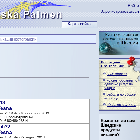
Войти
Зарегистрироваться
Карта сайта
ликации фотографий
Последние
Объявления:
знакомство
нужен продавец по
продаже услуг по
уборке
работа по уборке
квартир
13
сдаётся комната
esna
о: 20:30 den 10 december 2013
 9 | Просмотров:1476
Нравятся ли вам
9 | 640X480 263 Kb
Шведские
oli32
продукты
esna
питания?
о: 15:41 den 22 augusti 2013