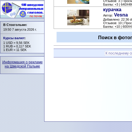
Отзывов: 3 | Прос
Баллы: +3 | 640X48
курачка
Vesna
Автор:
Добавлено: 22:36 d
Отзывов: 10 | Про
В Стокгольме:
Баллы: +10 | 600X4
19:50 7 августа 2026 г.
Поиск в фотог
Курсы валют
:
1 USD = 9,56 SEK
1 RUB = 0,117 SEK
1 EUR = 11 SEK
К последнему 
Информация о рекламе
на Шведской Пальме