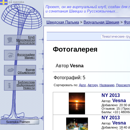
på svenska
Проект, он же виртуальный клуб, создан для 
и сочетания Швеции и Русскоязычных...
Шведская Пальма
>
Визуальная Швеция
>
Фот
Тематические гр
Клуб
Мероприятия
Посетители
Фотогалерея
Фотографии
Маркет
Автор
Vesna
Форум
Объявления
Фотографий: 5
Библиотека
Информация
Сортировать по:
Дате
,
Автору
,
Названию
,
Просмот
Новости
NY 2013
Vesna
Автор:
Добавлено: 20:30 
Отзывов: 15 | Про
Баллы: +10 | 480X6
NY 2013
Svenska Palmen
Vesna
Автор:
Добавлено: 18:40 