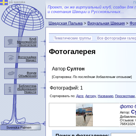
på svenska
П
Проект, он же виртуальный клуб, создан для 
и сочетания Швеции и Русскоязычных...
Шведская Пальма
>
Визуальная Швеция
>
Фот
Тематические группы
Все фоторгафии гале
Клуб
Мероприятия
Посетители
Фотогалерея
Фотографии
Маркет
Автор
Султон
Форум
Объявления
[Сортировка:
По последним добавленым отзывам
]
Библиотека
Фотографий: 1
Информация
Новости
Сортировать по:
Дате
,
Автору
,
Названию
,
Просмотрам
фото б
С
Автор:
Добавлено:
Отзывов: 
768X1024 
Svenska Palmen
Поиск в фотогалерее: