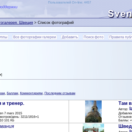
Пользователей On-line: 4457
поддержки
огалерея. Швеция
> Список фотографий
уппы
Все фоторгафии галереи
Добавить
Поиск фото
Правила пуб
м
]
рам
,
Баллам
,
Комментариям
,
Последним отзывам
я и тренер.
Там в
l
Автор:
en 7 mars 2015
Добавлено
смотров/день: 3211/1816=1
Отзывов:
10 101 Kb
Баллы: +
звания
Шведс
l