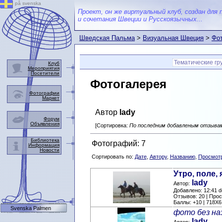
på svenska
Проект, он же виртуальный клуб, создан для 
и сочетания Швеции и Русскоязычных...
Шведская Пальма
>
Визуальная Швеция
>
Фот
Тематические гр
Клуб
Мероприятия
Посетители
Фотогалерея
Фотографии
Маркет
Автор
lady
Форум
Объявления
[Сортировка:
По последним добавленым отзыва
Библиотека
Фотографий: 7
Информация
Новости
Сортировать по:
Дате
,
Автору
,
Названию
,
Просмот
Утро, поле, 
lady
Автор:
Добавлено: 12:41 d
Отзывов: 20 | Про
Баллы: +10 | 718X6
Svenska Palmen
фото без на
lady