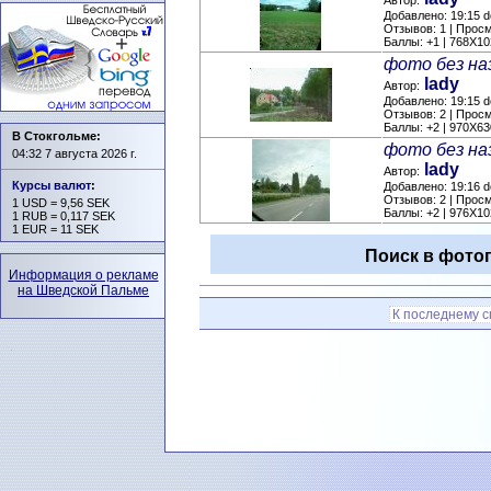
Автор:
Добавлено: 19:15 d
Отзывов: 1 | Прос
Баллы: +1 | 768X10
фото без на
lady
Автор:
Добавлено: 19:15 d
Отзывов: 2 | Прос
Баллы: +2 | 970X63
В Стокгольме:
фото без на
04:32 7 августа 2026 г.
lady
Автор:
Курсы валют
:
Добавлено: 19:16 d
Отзывов: 2 | Прос
1 USD = 9,56 SEK
Баллы: +2 | 976X10
1 RUB = 0,117 SEK
1 EUR = 11 SEK
Поиск в фотог
Информация о рекламе
на Шведской Пальме
К последнему 