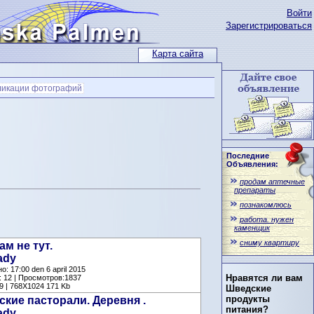
Войти
Зарегистрироваться
Карта сайта
ликации фотографий
Последние
Объявления:
продам аптечные
препараты
познакомлюсь
работа. нужен
каменщик
сниму квартиру
ам не тут.
ady
: 17:00 den 6 april 2015
Нравятся ли вам
 12 | Просмотров:1837
9 | 768X1024 171 Kb
Шведские
продукты
кие пасторали. Деревня .
питания?
ady