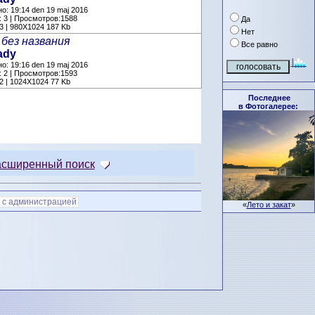
о: 19:14 den 19 maj 2016
 3 | Просмотров:1588
Да
3 | 980X1024 187 Kb
Нет
без названия
Все равно
ady
о: 19:16 den 19 maj 2016
 2 | Просмотров:1593
2 | 1024X1024 77 Kb
Последнее
в Фотогалерее:
асширенный поиск
 с администрацией
«
Лето и закат
»