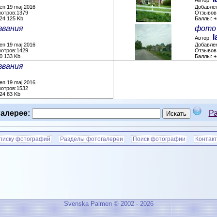
Автор:
en 19 maj 2016
Добавлен
мотров:1379
Отзывов:
24 125 Kb
Баллы: +
звания
фото 
l
Автор:
en 19 maj 2016
Добавлен
мотров:1429
Отзывов:
0 133 Kb
Баллы: +
звания
en 19 maj 2016
мотров:1532
24 83 Kb
алерее:
Р
списку фотографий
Разделы фотогалереи
Поиск фотографии
Контакт
Svenska Palmen © 2002 - 2026