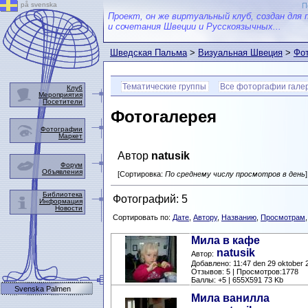
på svenska
П
Проект, он же виртуальный клуб, создан для 
и сочетания Швеции и Русскоязычных...
Шведская Пальма
>
Визуальная Швеция
>
Фот
Тематические группы
Все фоторгафии гале
Клуб
Мероприятия
Посетители
Фотогалерея
Фотографии
Маркет
Автор
natusik
Форум
Объявления
[Сортировка:
По среднему числу просмотров в день
]
Библиотека
Фотографий: 5
Информация
Новости
Сортировать по:
Дате
,
Автору
,
Названию
,
Просмотрам
Мила в кафе
natusik
Автор:
Добавлено: 11:47 den 29 oktober 
Отзывов: 5 | Просмотров:1778
Баллы: +5 | 655X591 73 Kb
Svenska Palmen
Мила ванилла