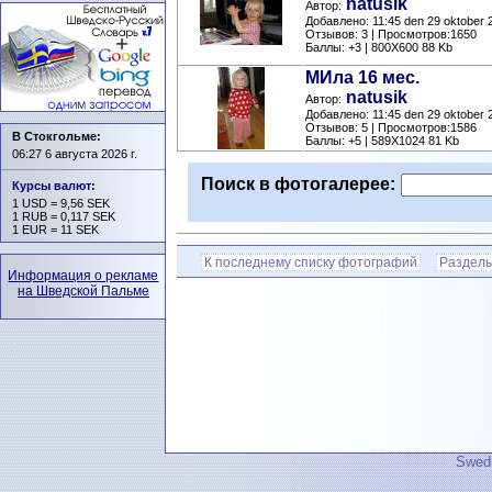
natusik
Автор:
Добавлено: 11:45 den 29 oktober 
Отзывов: 3 | Просмотров:1650
Баллы: +3 | 800X600 88 Kb
МИла 16 мес.
natusik
Автор:
Добавлено: 11:45 den 29 oktober 
Отзывов: 5 | Просмотров:1586
В Стокгольме:
Баллы: +5 | 589X1024 81 Kb
06:27 6 августа 2026 г.
Поиск в фотогалерее:
Курсы валют
:
1 USD = 9,56 SEK
1 RUB = 0,117 SEK
1 EUR = 11 SEK
К последнему списку фотографий
Разделы
Информация о рекламе
на Шведской Пальме
Swedi