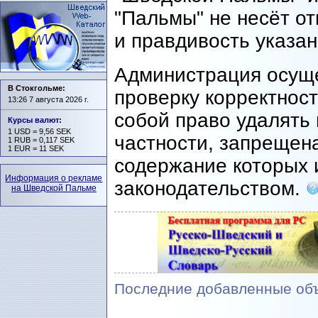
"Пальмы" не несёт о
и правдивость указа
Администрация осущ
В Стокгольме:
проверку корректност
13:26 7 августа 2026 г.
собой право удалять 
Курсы валют
:
1 USD = 9,56 SEK
частности, запрещен
1 RUB = 0,117 SEK
1 EUR = 11 SEK
содержание которых 
Информация о рекламе
законодательством.
на Шведской Пальме
Последние добавленные объ