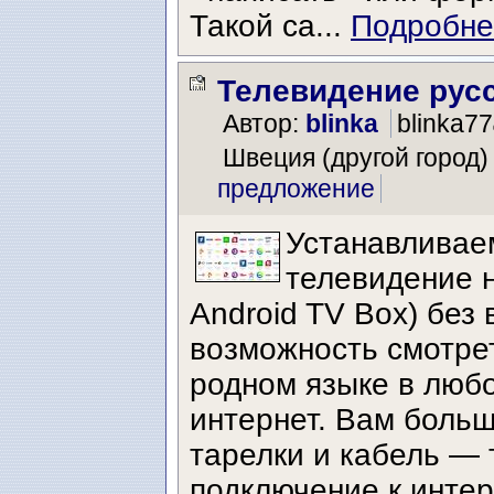
Такой са...
Подробнее
Телевидение рус
Автор:
blinka
blinka77
Швеция (другой город)
предложение
Устанавливае
телевидение н
Android TV Box) без 
возможность смотре
родном языке в любо
интернет. Вам боль
тарелки и кабель — 
подключение к интер