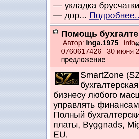
— укладка брусчатк
— дор...
Подробнее..
Помощь бухгалте
Автор:
Inga.1975
info
0760617426
30 июня 2
предложение
SmartZone (S
бухгалтерская
бизнесу любого масш
управлять финансам
Полный бухгалтерски
платы, Byggnads, Migr
EU.