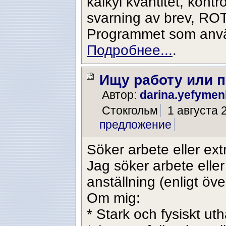
kalkyl kvantitet, kontro
svarning av brev, ROT
Programmet som använ
Подробнее...
.
Ищу работу или 
Автор:
darina.yefyme
Стокгольм
1 августа 
предложение
Söker arbete eller ex
Jag söker arbete eller
anställning (enligt ö
Om mig:
* Stark och fysiskt uthå