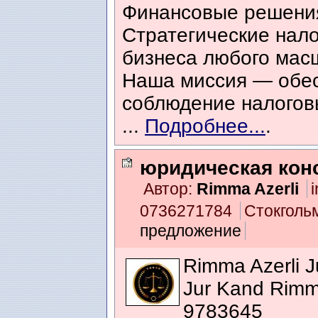
Финансовые решения
Стратегические нал
бизнеса любого мас
Наша миссия — обес
соблюдение налогов
...
Подробнее...
.
юридическая кон
Автор:
Rimma Azerli
i
0736271784
Стокголь
предложение
Rimma Azerli J
Jur Kand Rimm
9783645