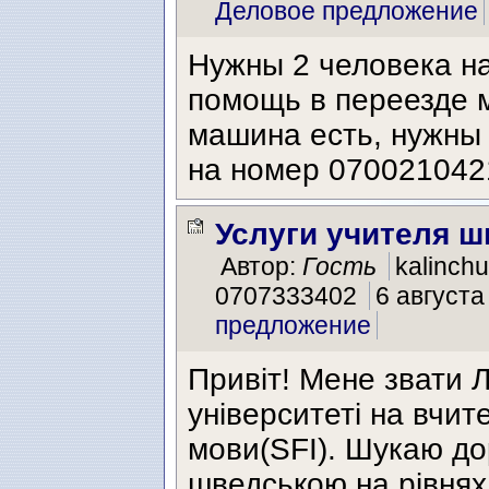
Деловое предложение
Нужны 2 человека на
помощь в переезде м
машина есть, нужны 
на номер 070021042
Услуги учителя ш
Автор:
Гость
kalinchu
0707333402
6 августа
предложение
Привіт! Мене звати Л
університеті на вчит
мови(SFI). Шукаю до
шведською на рівнях 