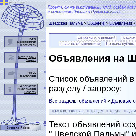
på svenska
П
Проект, он же виртуальный клуб, создан для 
и сочетания Швеции и Русскоязычных...
Шведская Пальма
>
Общение
>
Объявления
>
Разделы объявлений
Знакомс
Клуб
Мероприятия
Поиск по объявлениям
Правила публик
Посетители
Объявления на Ш
Фотографии
Маркет
Форум
Объявления
Список объявлений в
разделу / запросу:
Библиотека
Информация
Новости
Все разделы объявлений
>
Деловые о
Куплю, поменяю
Продам
Услуги
Сдам
Текст объявлений со
Svenska Palmen
"Шведской Пальмы" и