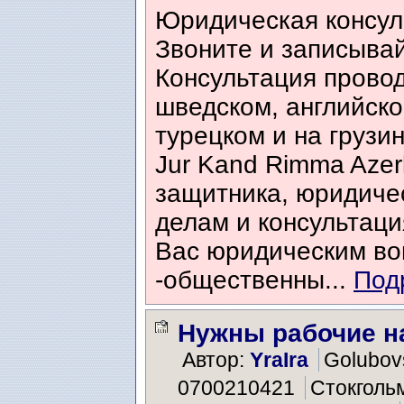
Юридическая консул
Звоните и записывай
Консультация провод
шведском, английск
турецком и на грузи
Jur Kand Rimma Azerl
защитникa, юридиче
делам и консультац
Вас юридическим вопр
-общественны...
Под
Нужны рабочие на
Автор:
YraIra
Golubov
0700210421
Стокголь