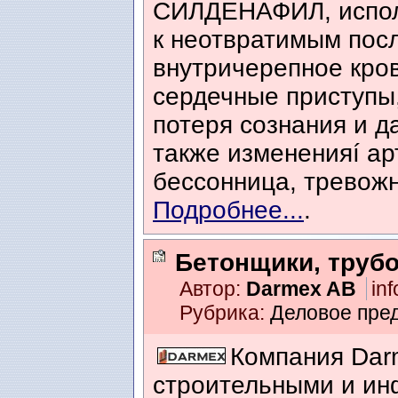
СИЛДЕНАФИЛ, исполь
к неотвратимым посл
внутричерепное кро
сердечные приступы
потеря сознания и д
также измененияí ар
бессонница, тревожно
Подробнее...
.
Бетонщики, трубо
Автор:
Darmex AB
inf
Рубрика:
Деловое пре
Компания Dar
строительными и ин