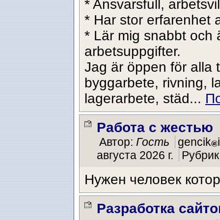
* Ansvarsfull, arbetsvi
* Har stor erfarenhet a
* Lär mig snabbt och ä
arbetsuppgifter.
Jag är öppen för alla 
byggarbete, rivning, l
lagerarbete, städ...
По
Работа с жестью
Автор:
Гость
gencik
августа 2026 г.
Рубрик
Нужен человек котор
Разработка сайто