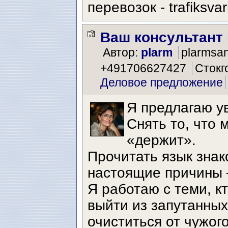
перевозок - trafiksvar
Ваш консультант
Автор:
plarm
plarmsa
+491706627427
Стокг
Деловое предложение
Я предлагаю ув
Снять то, что 
«держит».
Прочитать язык знак
настоящие причины 
Я работаю с теми, кт
выйти из запутанны
очиститься от чужог